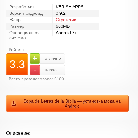
Разработчик:
KERISH APPS
Версия андроид:
0.9.2
Жанр:
Стратегии
Размер:
660MB
Операционная
Android 7+
система:
Рейтинг:
+
отлично
3.3
-
плохо
Всего проголосовало: 6100
Sopa de Letras de la Bíblia — установка мода на
Android
Описание: