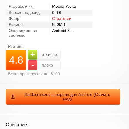
Разработчик:
Mecha Weka
Версия андроид:
0.8.6
Жанр:
Стратегии
Размер:
580MB
Операционная
Android 8+
система:
Рейтинг:
+
отлично
4.8
-
плохо
Всего проголосовало: 8100
Battlecruisers — версия для Android (Скачать
мод)
Описание: