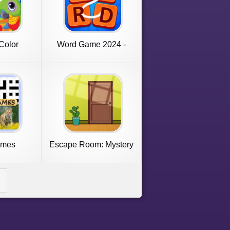
Color
Word Game 2024 -
Word Connect
ames
Escape Room: Mystery
Word