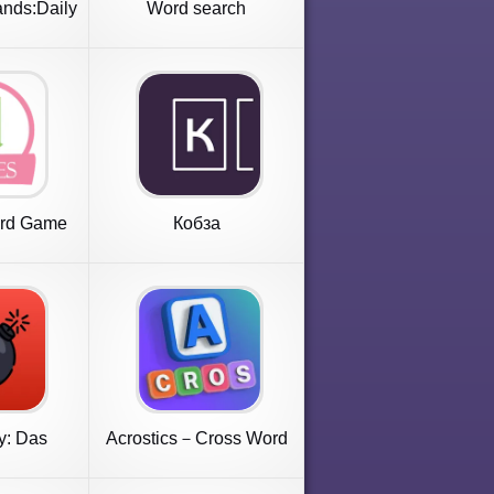
ands:Daily
Word search
e
ord Game
Кобза
y: Das
Acrostics－Cross Word
iel!
Puzzles