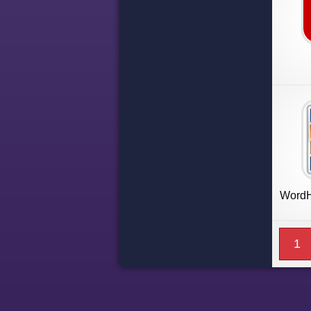
WordHe
1