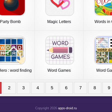
Party Bomb
Magic Letters
Words in 
ro : word finding
Word Games
Word G
game
2
3
4
5
6
7
8
9
Copyright 2026
apps-droid.ru