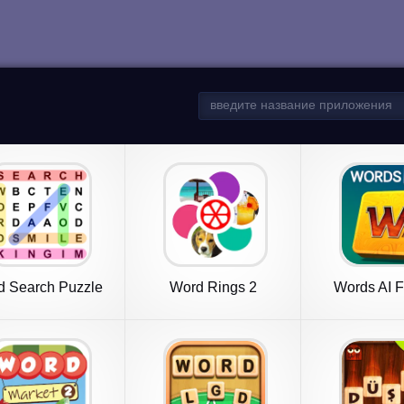
d Search Puzzle
Word Rings 2
Words AI F
Game
Class