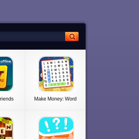
riends
Make Money: Word
ic
Search