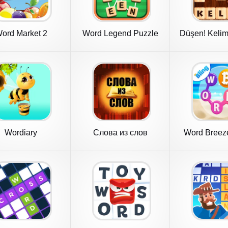
ord Market 2
Word Legend Puzzle
Düşen! Keli
Addictive
Wordiary
Слова из слов
Word Breeze
Bitco