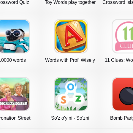
rossword Quiz
Toy Words play together
Crossword Isl
online
puzzl
10000 words
Words with Prof. Wisely
11 Clues: W
onation Street:
So'z o'yini - So'zni
Bomb Part
Renovation
Toping
Bombensp