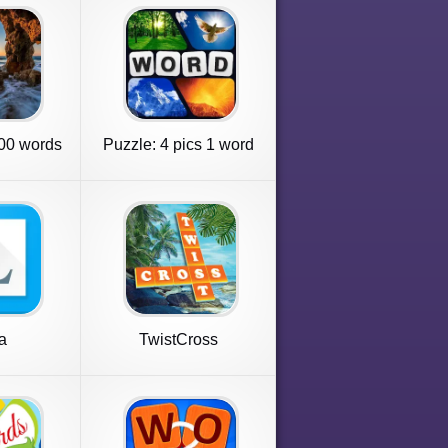
00 words
Puzzle: 4 pics 1 word
offline
a
TwistCross