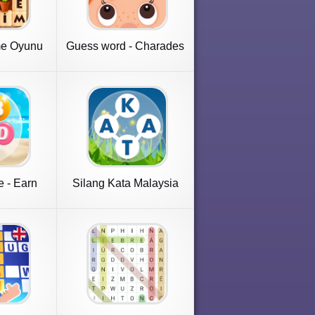
me Oyunu
Guess word - Charades
 - Earn
Silang Kata Malaysia
in