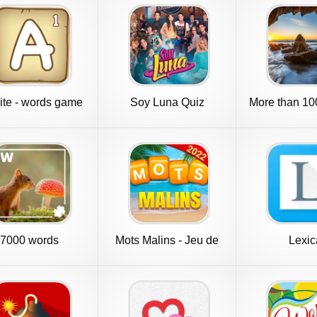
ite - words game
Soy Luna Quiz
More than 10
7000 words
Mots Malins - Jeu de
Lexic
mots pro