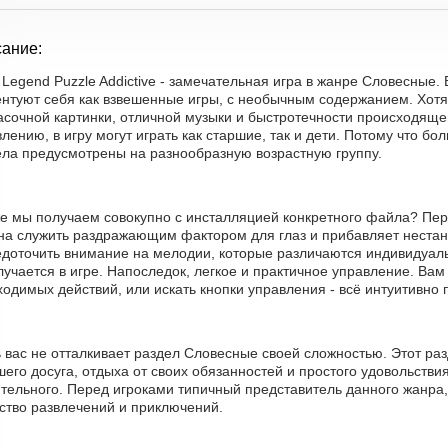
ание:
Legend Puzzle Addictive - замечательная игра в жанре Словесные.
ентуют себя как взвешенные игры, с необычным содержанием. Хотя
асочной картинки, отличной музыки и быстротечности происходяще
лению, в игру могут играть как старшие, так и дети. Потому что б
ела предусмотрены на разнообразную возрастную группу.
е мы получаем совокупно с инсталляцией конкретного файла? Перв
на служить раздражающим фактором для глаз и прибавляет нестан
едоточить внимание на мелодии, которые различаются индивидуаль
лучается в игре. Напоследок, легкое и практичное управление. Вам
одимых действий, или искать кнопки управления - всё интуитивно 
ь вас не отталкивает раздел Словесные своей сложностью. Этот ра
его досуга, отдыха от своих обязанностей и простого удовольствия
ительного. Перед игроками типичный представитель данного жанра
ство развлечений и приключений.