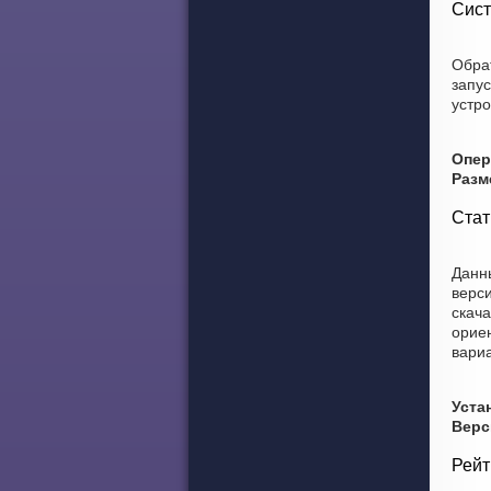
Сист
Обра
запу
устро
Опер
Разм
Стат
Данны
верси
скача
ориен
вариа
Уста
Верс
Рейт