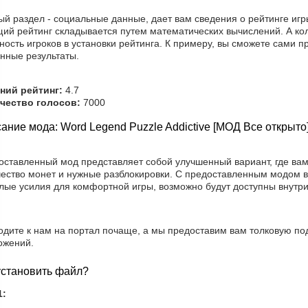
й раздел - социальные данные, дает вам сведения о рейтинге игр
щий рейтинг складывается путем математических вычислений. А кол
ность игроков в установки рейтинга. К примеру, вы сможете сами п
нные результаты.
ний рейтинг:
4.7
чество голосов:
7000
ание мода: Word Legend Puzzle Addictive [МОД Все открыто
оставленный мод представляет собой улучшенный вариант, где ва
чество монет и нужные разблокировки. С предоставленным модом в
лые усилия для комфортной игры, возможно будут доступны внутр
одите к нам на портал почаще, а мы предоставим вам толковую по
ожений.
установить файл?
1: