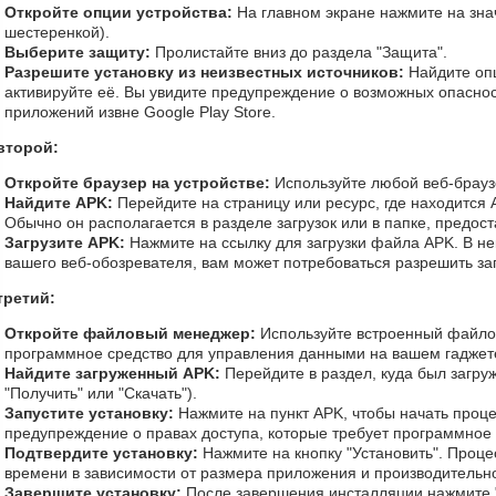
Откройте опции устройства:
На главном экране нажмите на зна
шестеренкой).
Выберите защиту:
Пролистайте вниз до раздела "Защита".
Разрешите установку из неизвестных источников:
Найдите оп
активируйте её. Вы увидите предупреждение о возможных опаснос
приложений извне Google Play Store.
второй:
Откройте браузер на устройстве:
Используйте любой веб-браузе
Найдите APK:
Перейдите на страницу или ресурс, где находится A
Обычно он располагается в разделе загрузок или в папке, предос
Загрузите APK:
Нажмите на ссылку для загрузки файла APK. В нек
вашего веб-обозревателя, вам может потребоваться разрешить заг
третий:
Откройте файловый менеджер:
Используйте встроенный файл
программное средство для управления данными на вашем гаджет
Найдите загруженный APK:
Перейдите в раздел, куда был загру
"Получить" или "Скачать").
Запустите установку:
Нажмите на пункт APK, чтобы начать проце
предупреждение о правах доступа, которые требует программное
Подтвердите установку:
Нажмите на кнопку "Установить". Проце
времени в зависимости от размера приложения и производительно
Завершите установку:
После завершения инсталляции нажмите "