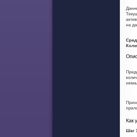
Данны
Теку
актив
на да
Сред
Коли
Опис
Пред
коли
нема
Прих
прил
Как 
Шаг 