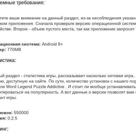
емные требования:
тите ваше внимание на данный раздел, из-за несоблюдения указан
ском приложения. Сначала проверьте версию операционной систе
йстве. Второе - объем пустого места, так как приложение запросит 
ационная система:
Android 8+
ер:
770MB
истика:
й раздел - статистика игры, рассказывает насколько хитовая игра
ю, доступную на сайте. По сути, количество установок с нашего по
ли Word Legend Puzzle Addictive . И стоит ли вообще устанавлива
тироваться на популярность. А вот данные о версии позволят вам
нт игры.
новок:
550000
ия:
0.2.5
инг: