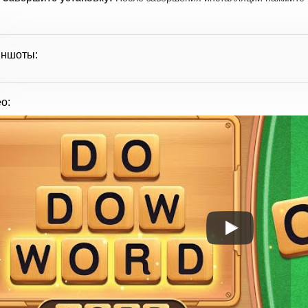
иншоты:
о: