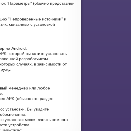
чок "Параметры" (обычно представлен
цию "Непроверенные источники" и
тях, связанных с установкой
р на Android.
PK, который вы хотите установить.
тавленной разработчиком.
оторых случаях, в зависимости от
рузку.
овый менеджер или любое
е.
жен APK (обычно это раздел
сс установки. Вы увидите
 обеспечение.
сс установки может занять немного
сти устройства.
Запустить".