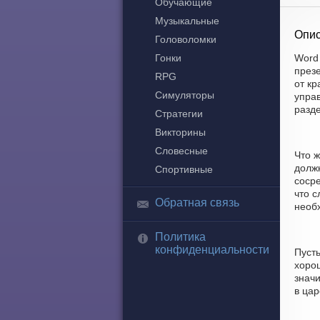
Обучающие
Музыкальные
Опис
Головоломки
Гонки
Word 
през
RPG
от кр
Симуляторы
управ
разд
Стратегии
Викторины
Словесные
Что ж
долж
Спортивные
соср
что с
Обратная связь
необх
Политика
конфиденциальности
Пуст
хорош
знач
в цар