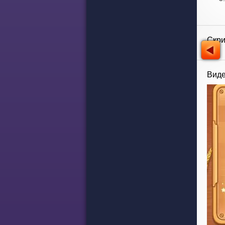
Скр
Виде