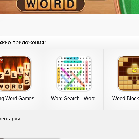
ожие приложения:
ing Word Games -
Word Search - Word
Wood Block
Addictive
Puzzle Game
Addict
ентарии: