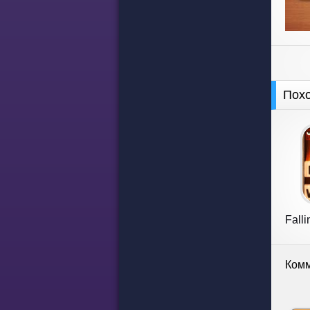
Пох
Fall
Комм