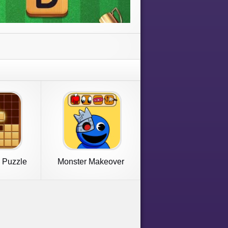
 Puzzle
Monster Makeover
ive
ASMR