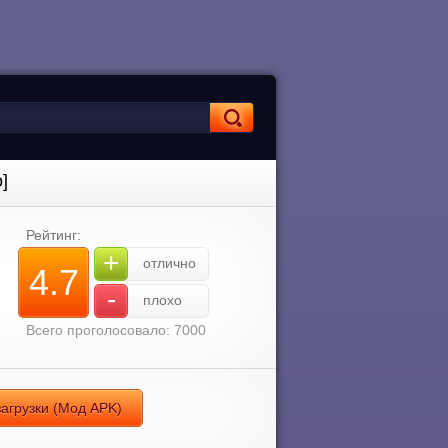
]
Рейтинг:
+
отлично
4.7
-
плохо
Всего проголосовало: 7000
загрузки (Мод APK)