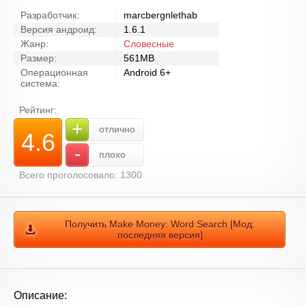
Разработчик:
marcbergnlethab
Версия андроид:
1.6.1
Жанр:
Словесные
Размер:
561MB
Операционная
Android 6+
система:
Рейтинг:
+
отлично
4.6
-
плохо
Всего проголосовало: 1300
Получить Make Money: Word Search [Мод:
последняя версия]
Описание: