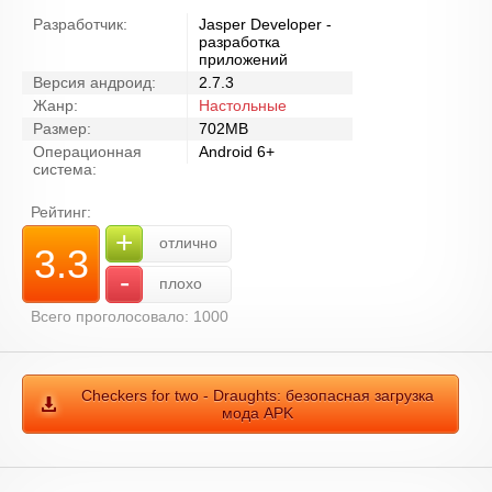
Разработчик:
Jasper Developer -
разработка
приложений
Версия андроид:
2.7.3
Жанр:
Настольные
Размер:
702MB
Операционная
Android 6+
система:
Рейтинг:
+
отлично
3.3
-
плохо
Всего проголосовало: 1000
Checkers for two - Draughts: безопасная загрузка
мода APK