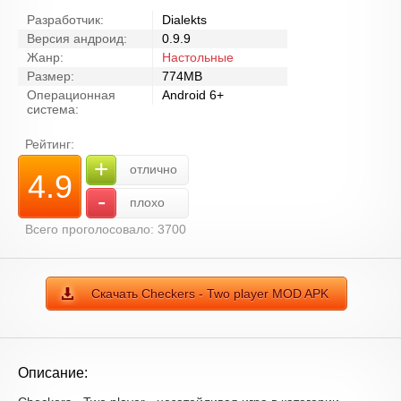
Разработчик:
Dialekts
Версия андроид:
0.9.9
Жанр:
Настольные
Размер:
774MB
Операционная
Android 6+
система:
Рейтинг:
+
отлично
4.9
-
плохо
Всего проголосовало: 3700
Скачать Checkers - Two player MOD APK
Описание: