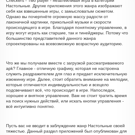
Checkers - Two player - незатейливая игра в категории
Настольные. Другие приложения этого жанра изображают
себя как взвешенные игры, с замысловатым сюжетом.
Однако вы почерпнёте огромную массу радости от
лаконичной картинки, прикольной музыки и скорости
происходящего в игре. Благодаря понятному управлению, в
игру могут играть как старшие, так и тинейджеры. Потому что
большинство представителей данного жанра
спроектированы на всевозможную возрастную аудиторию.
Что же мы получаем вместе с загрузкой рассматриваемого
apk? Главное - отличную графику, которая не настроена
служить раздражителем для глаз и придает исключительную
изюминку игре. Далее, стоит обратить внимание на мелодии,
которые отличаются индивидуальностью и всецело
подсвечивают всё, что происходит в игре. Напоследок,
хорошее и внятное управление. Вам не стоит тратить время
на поиск нужных действий, или искать кнопки управления -
всё интуитивно понятно.
Пусть вас не вводит в заблуждение жанр Настольные своей
тяжестью. Данный раздел приложений был опубликован для