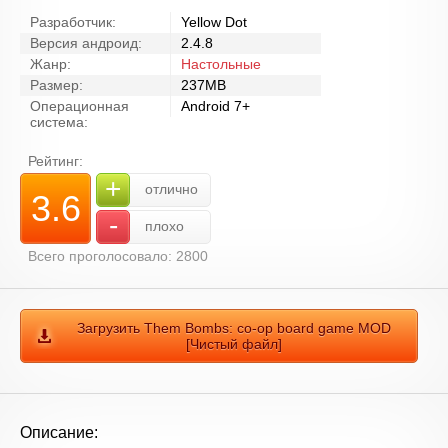
Разработчик:
Yellow Dot
Версия андроид:
2.4.8
Жанр:
Настольные
Размер:
237MB
Операционная
Android 7+
система:
Рейтинг:
+
отлично
3.6
-
плохо
Всего проголосовало: 2800
Загрузить Them Bombs: co-op board game MOD
[Чистый файл]
Описание: