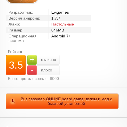
Разработчик:
Evigames
Версия андроид:
1.7.7
Жанр:
Настольные
Размер:
646MB
Операционная
Android 7+
система:
Рейтинг:
+
отлично
3.5
-
плохо
Всего проголосовало: 8000
Businessman ONLINE board game: взлом и мод с
быстрой установкой