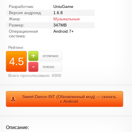
Разработчик:
UniuGame
Версия андроид:
1.6.8
Жанр:
Музыкальные
Размер:
347MB
Операционная
Android 7+
система:
Рейтинг:
+
отлично
4.5
-
плохо
Всего проголосовало: 6900
Sweet Dance-INT (Обновленный мод) — скачать
с Android
Описание: