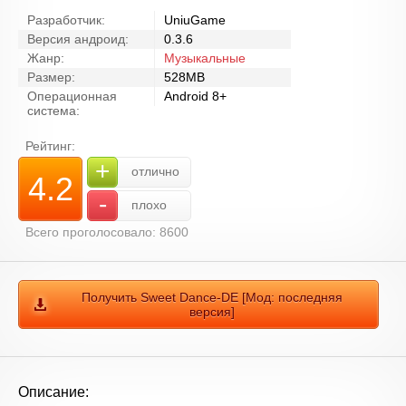
Разработчик:
UniuGame
Версия андроид:
0.3.6
Жанр:
Музыкальные
Размер:
528MB
Операционная
Android 8+
система:
Рейтинг:
+
отлично
4.2
-
плохо
Всего проголосовало: 8600
Получить Sweet Dance-DE [Мод: последняя
версия]
Описание: