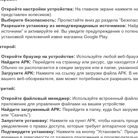
Откройте настройки устройства:
На главном экране нажмите на
представлен колесиком).
Выберите безопасность:
Пролистайте вниз до раздела "Безопас
Разрешите установку из неподтвержденных источников:
Найд
источники" и активируйте её. Вы увидите предупреждение о потен
установкой приложений извне магазина Google Play.
второй:
Откройте браузер на устройстве:
Используйте любой веб-браузе
Найдите APK:
Перейдите на страницу или ресурс, где находится A
Обычно он располагается в секции загрузок или в папке, указанно
Загрузите APK:
Нажмите на ссылку для загрузки файла APK. В нек
вашего веб-обозревателя, вам может потребоваться разрешить заг
третий:
Откройте файловый менеджер:
Используйте встроенный файло
приложение для управления файлами на вашем устройстве.
Найдите загруженный APK:
Перейдите в папку, куда был загруже
или "Скачать").
Запустите установку:
Нажмите на пункт APK, чтобы начать проце
уведомление о правах доступа, которые требует аппаратное средс
Подтвердите установку:
Нажмите на кнопку "Установить". Проце
времени в зависимости от размера приложения и производительно