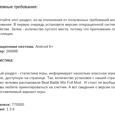
емные требования:
тайте этот раздел, из-за отклонения от полученных требований м
ожения. В первую очередь установите версию операционной систе
йстве. Затем - количество пустого места, потому что приложение п
алляции.
ационная система:
Android 6+
ер:
266MB
истика:
й раздел - статистика игры, информирует насколько классная игра
ию, доступную на странице. Так, количество установок с нашей ст
ко человек распаковали Beat Battle Mix Full Mod . И стоит ли воо
вы любите ориентироваться на счетчик. А вот сведения о версии по
оставляемый вариант игры.
новок:
770000
ия:
1.3.6