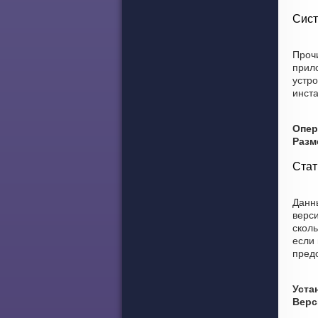
Сист
Прочи
прил
устро
инст
Опер
Разм
Стат
Данны
верс
сколь
если 
пред
Уста
Верс