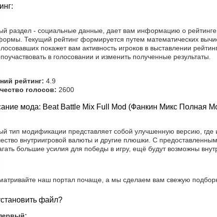
инг:
ый раздел - социальные данные, дает вам информацию о рейтинге 
формы. Текущий рейтинг формируется путем математических вычис
лосовавших покажет вам активность игроков в выставлении рейтин
поучаствовать в голосовании и изменить полученные результаты.
ний рейтинг:
4.9
чество голосов:
2600
ание мода: Beat Battle Mix Full Mod (Фанкин Микс Полная 
ый тип модификации представляет собой улучшенную версию, где 
чество внутриигровой валюты и другие плюшки. С предоставленным
гать большие усилия для победы в игру, ещё будут возможны внут
матривайте наш портал почаще, а мы сделаем вам свежую подборк
установить файл?
первый: