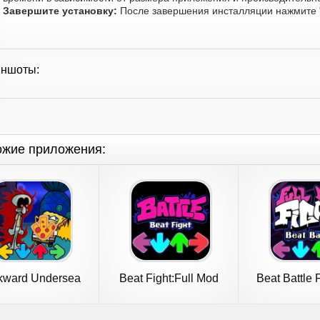
Завершите установку:
После завершения инсталляции нажмите "
иншоты:
ожие приложения:
ckward Undersea
Beat Fight:Full Mod
Beat Battle 
Beat Battle
Battle
Figh