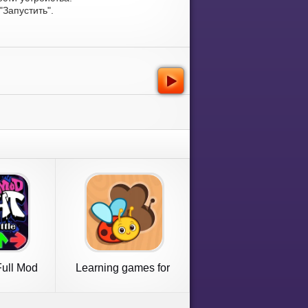
Запустить".
Full Mod
Learning games for
t
toddlers 2+