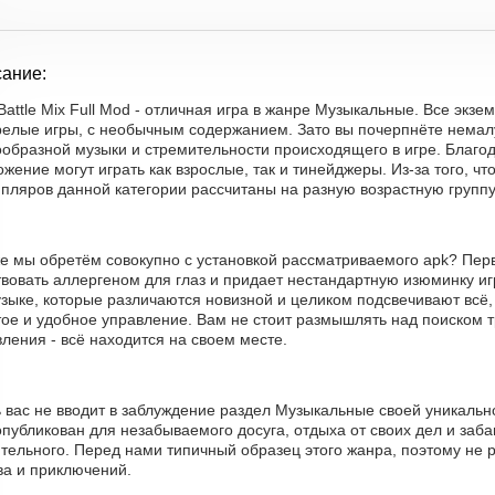
ание:
Battle Mix Full Mod - отличная игра в жанре Музыкальные. Все экз
зрелые игры, с необычным содержанием. Зато вы почерпнёте немал
ообразной музыки и стремительности происходящего в игре. Благо
жение могут играть как взрослые, так и тинейджеры. Из-за того, 
пляров данной категории рассчитаны на разную возрастную группу
е мы обретём совокупно с установкой рассматриваемого apk? Перв
вовать аллергеном для глаз и придает нестандартную изюминку иг
зыке, которые различаются новизной и целиком подсвечивают всё, ч
ое и удобное управление. Вам не стоит размышлять над поиском т
ления - всё находится на своем месте.
ь вас не вводит в заблуждение раздел Музыкальные своей уникаль
публикован для незабываемого досуга, отдыха от своих дел и заба
тельного. Перед нами типичный образец этого жанра, поэтому не 
ва и приключений.