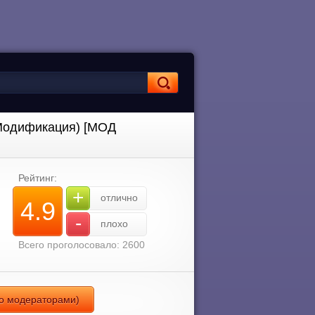
я Модификация) [МОД
Рейтинг:
+
отлично
4.9
-
плохо
Всего проголосовало: 2600
ено модераторами)