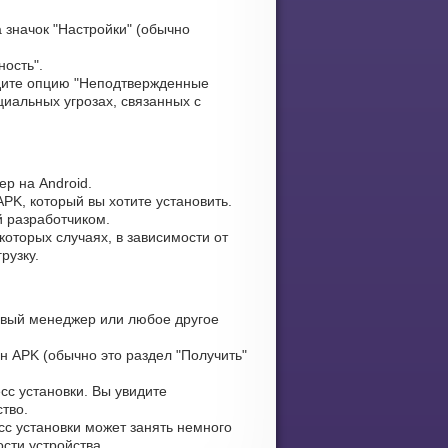
 значок "Настройки" (обычно
ность".
ите опцию "Неподтвержденные
циальных угрозах, связанных с
р на Android.
PK, который вы хотите установить.
й разработчиком.
оторых случаях, в зависимости от
рузку.
вый менеджер или любое другое
н APK (обычно это раздел "Получить"
сс установки. Вы увидите
тво.
сс установки может занять немного
сти устройства.