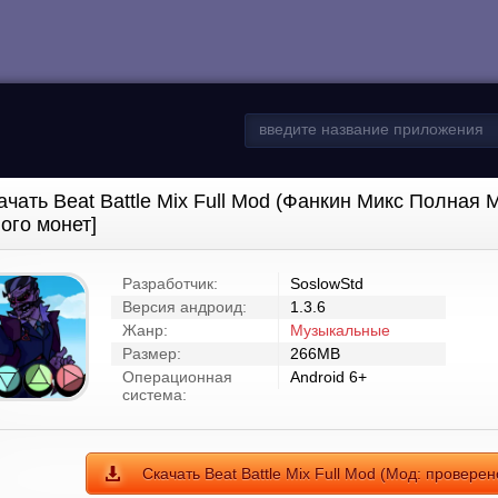
ачать Beat Battle Mix Full Mod (Фанкин Микс Полна
ого монет]
Разработчик:
SoslowStd
Версия андроид:
1.3.6
Жанр:
Музыкальные
Размер:
266MB
Операционная
Android 6+
система:
Скачать Beat Battle Mix Full Mod (Мод: провер