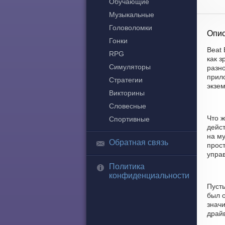
Обучающие
Музыкальные
Головоломки
Опис
Гонки
Beat 
RPG
как 
Симуляторы
разн
прило
Стратегии
экзем
Викторины
Словесные
Что ж
Спортивные
дейст
на му
Обратная связь
прост
управ
Политика
конфиденциальности
Пуст
был о
значи
драй