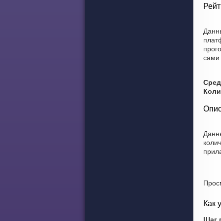
Рейт
Данн
плат
прого
сами 
Сред
Коли
Опис
Данн
коли
прила
Прос
Как 
Шаг 