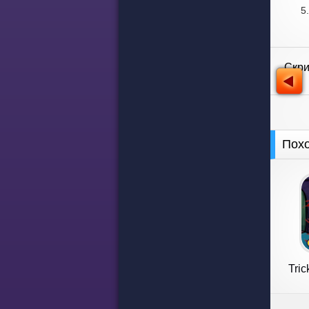
Скр
Пох
Tri