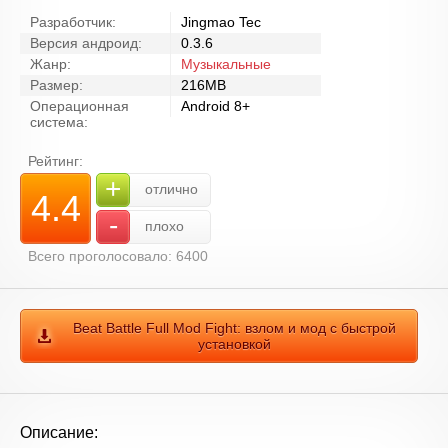
Разработчик:
Jingmao Tec
Версия андроид:
0.3.6
Жанр:
Музыкальные
Размер:
216MB
Операционная
Android 8+
система:
Рейтинг:
+
отлично
4.4
-
плохо
Всего проголосовало: 6400
Beat Battle Full Mod Fight: взлом и мод с быстрой
установкой
Описание: