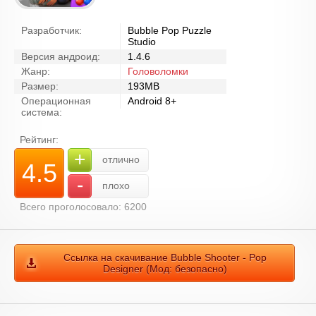
Разработчик:
Bubble Pop Puzzle
Studio
Версия андроид:
1.4.6
Жанр:
Головоломки
Размер:
193MB
Операционная
Android 8+
система:
Рейтинг:
+
отлично
4.5
-
плохо
Всего проголосовало: 6200
Ссылка на скачивание Bubble Shooter - Pop
Designer (Мод: безопасно)