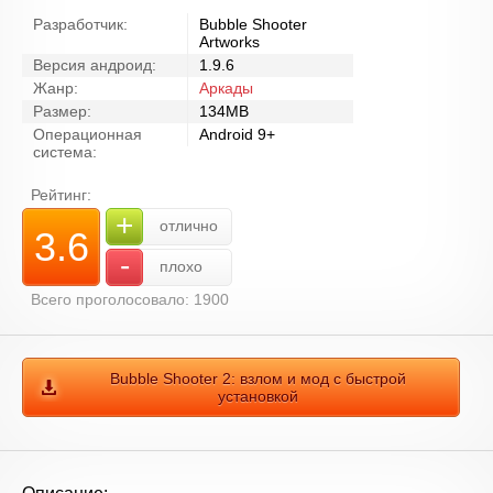
Разработчик:
Bubble Shooter
Artworks
Версия андроид:
1.9.6
Жанр:
Аркады
Размер:
134MB
Операционная
Android 9+
система:
Рейтинг:
+
отлично
3.6
-
плохо
Всего проголосовало: 1900
Bubble Shooter 2: взлом и мод с быстрой
установкой