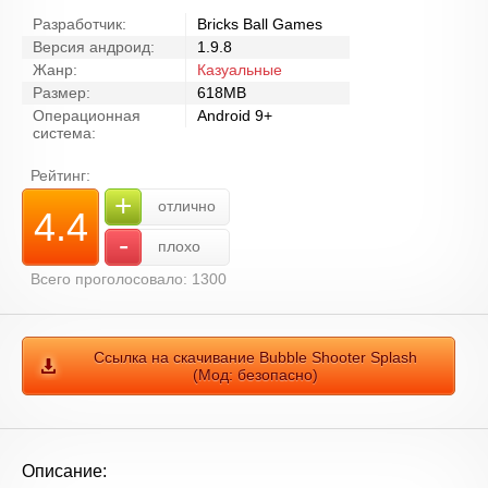
Разработчик:
Bricks Ball Games
Версия андроид:
1.9.8
Жанр:
Казуальные
Размер:
618MB
Операционная
Android 9+
система:
Рейтинг:
+
отлично
4.4
-
плохо
Всего проголосовало: 1300
Ссылка на скачивание Bubble Shooter Splash
(Мод: безопасно)
Описание: