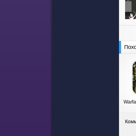
Пох
Warfa
Комм