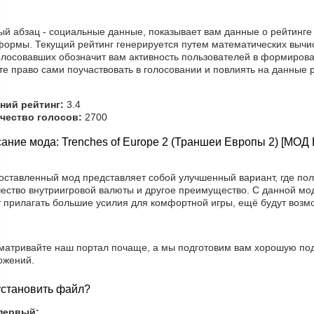
ый абзац - социальные данные, показывает вам данные о рейтинге
формы. Текущий рейтинг генерируется путем математических вычис
олосовавших обозначит вам активность пользователей в формирова
е право сами поучаствовать в голосовании и повлиять на данные р
ний рейтинг:
3.4
чество голосов:
2700
ание мода: Trenches of Europe 2 (Траншеи Европы 2) [МОД
оставленный мод представляет собой улучшенный вариант, где по
чество внутриигровой валюты и другое преимущество. С данной м
т прилагать большие усилия для комфортной игры, ещё будут возм
матривайте наш портал почаще, а мы подготовим вам хорошую под
ожений.
установить файл?
первый: