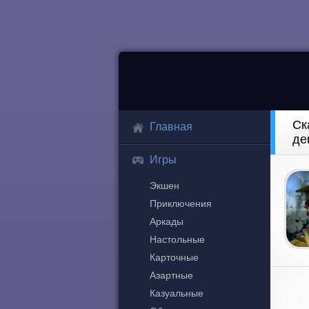
Ск
Главная
де
Игры
Экшен
Приключения
Аркады
Настольные
Карточные
Азартные
Казуальные