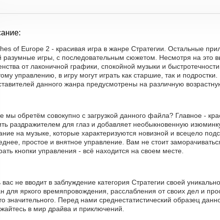
ание:
hes of Europe 2 - красивая игра в жанре Стратегии. Остальные п
й разумные игры, с последовательным сюжетом. Несмотря на это 
нства от лаконичной графики, спокойной музыки и быстротечности
ому управлению, в игру могут играть как старшие, так и подростки. 
ставителей данного жанра предусмотрены на различную возрастну
е мы обретём совокупно с загрузкой данного файла? Главное - кра
ть раздражителем для глаз и добавляет необыкновенную изюминку 
ание на музыке, которые характеризуются новизной и всецело подс
днее, простое и внятное управление. Вам не стоит заморачиватьс
ать кнопки управления - всё находится на своем месте.
 вас не вводит в заблуждение категория Стратегии своей уникаль
н для яркого времяпровождения, расслабления от своих дел и про
-то значительного. Перед нами среднестатистический образец дан
ужайтесь в мир драйва и приключений.