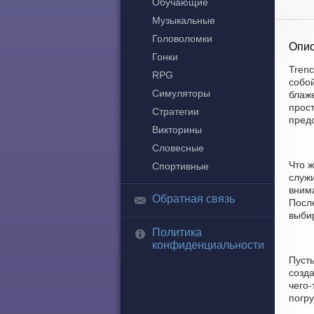
Обучающие
Музыкальные
Головоломки
Опис
Гонки
Trenc
RPG
собо
Симуляторы
блаже
прост
Стратегии
пред
Викторины
Словесные
Что ж
Спортивные
служи
вним
Обратная связь
После
выбир
Политика
конфиденциальности
Пусть
созда
чего
погр