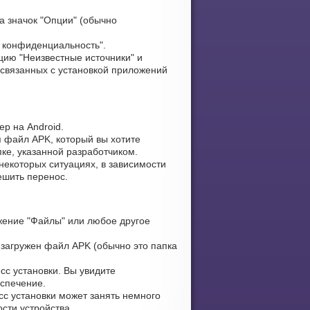
а значок "Опции" (обычно
и конфиденциальность".
ию "Неизвестные источники" и
 связанных с установкой приложений
р на Android.
я файл APK, который вы хотите
пке, указанной разработчиком.
некоторых ситуациях, в зависимости
ешить перенос.
ение "Файлы" или любое другое
 загружен файл APK (обычно это папка
сс установки. Вы увидите
еспечение.
сс установки может занять немного
сти устройства.