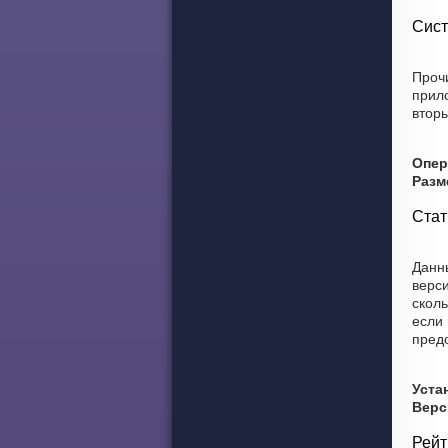
Сист
Прочи
прил
вторы
Опер
Разм
Стат
Данны
верси
сколь
если 
пред
Уста
Верс
Рейт