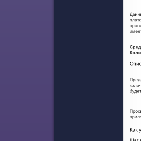
Данн
плат
прог
имеет
Сред
Коли
Опис
Пред
коли
буде
Прос
прил
Как 
Шаг 