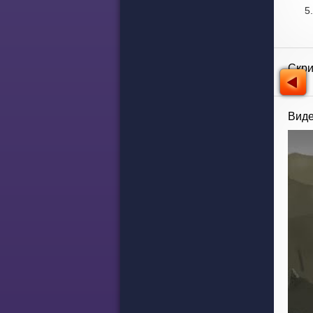
Скр
Виде