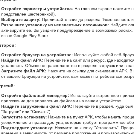
Откройте параметры устройства:
На главном экране нажмите н
представлен шестеренкой).
Выберите защиту:
Пролистайте вниз до раздела "Безопасность 
Разрешите установку из неизвестных источников:
Найдите опц
активируйте её. Вы увидите предупреждение о возможных рисках,
извне Google Play Store.
второй:
Откройте браузер на устройстве:
Используйте любой веб-браузе
Найдите файл APK:
Перейдите на сайт или ресурс, где находитс
установить. Обычно он располагается в разделе загрузок или в па
Загрузите файл APK:
Нажмите на ссылку для скачивания APK. В 
от вашего браузера на устройстве, вам может потребоваться разр
третий:
Откройте файловый менеджер:
Используйте встроенное прилож
приложение для управления файлами на вашем устройстве.
Найдите загруженный файл APK:
Перейдите в раздел, куда был
"Загрузки" или "Скачать").
Запустите установку:
Нажмите на пункт APK, чтобы начать проце
уведомление о правах доступа, которые требует программное об
Подтвердите установку:
Нажмите на кнопку "Установить". Проце
времени в зависимости от размера приложения и производительно