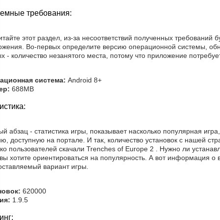
емные требования:
тайте этот раздел, из-за несоответствий полученных требований б
ожения. Во-первых определите версию операционной системы, обн
х - количество незанятого места, потому что приложение потребуе
ационная система:
Android 8+
ер:
688MB
истика:
й абзац - статистика игры, показывает насколько популярная игра
ю, доступную на портале. И так, количество установок с нашей с
ко пользователей скачали Trenches of Europe 2 . Нужно ли устана
вы хотите ориентироваться на популярность. А вот информация о в
оставляемый вариант игры.
новок:
620000
ия:
1.9.5
инг: