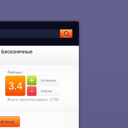
Д Бесконечные
Рейтинг:
+
отлично
3.4
-
плохо
Всего проголосовало: 2700
ый мод)