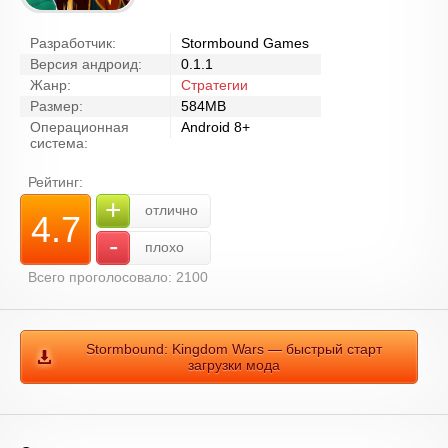
Разработчик:
Stormbound Games
Версия андроид:
0.1.1
Жанр:
Стратегии
Размер:
584MB
Операционная
Android 8+
система:
Рейтинг:
+
отлично
4.7
-
плохо
Всего проголосовало: 2100
Stormbound: Kingdom Wars — быстрый старт
загрузки мода