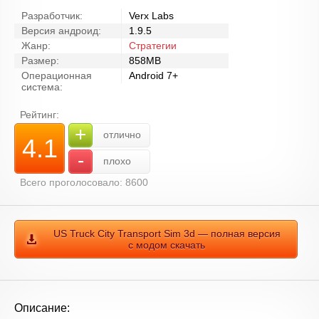
Разработчик:
Verx Labs
Версия андроид:
1.9.5
Жанр:
Стратегии
Размер:
858MB
Операционная
Android 7+
система:
Рейтинг:
+
отлично
4.1
-
плохо
Всего проголосовало: 8600
US Truck City Transport Sim 3d — полная версия
с модом скачать
Описание: