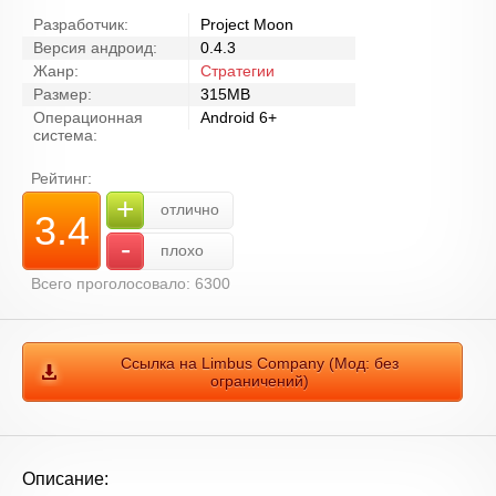
Разработчик:
Project Moon
Версия андроид:
0.4.3
Жанр:
Стратегии
Размер:
315MB
Операционная
Android 6+
система:
Рейтинг:
+
отлично
3.4
-
плохо
Всего проголосовало: 6300
Ссылка на Limbus Company (Мод: без
ограничений)
Описание: