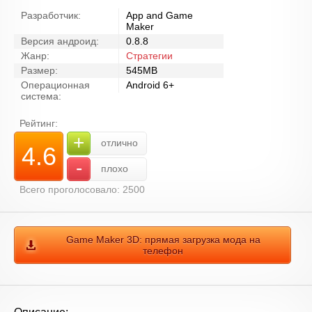
Разработчик:
App and Game
Maker
Версия андроид:
0.8.8
Жанр:
Стратегии
Размер:
545MB
Операционная
Android 6+
система:
Рейтинг:
+
отлично
4.6
-
плохо
Всего проголосовало: 2500
Game Maker 3D: прямая загрузка мода на
телефон