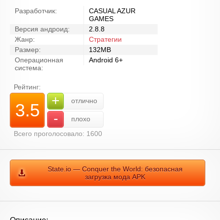
Разработчик:
CASUAL AZUR
GAMES
Версия андроид:
2.8.8
Жанр:
Стратегии
Размер:
132MB
Операционная
Android 6+
система:
Рейтинг:
+
отлично
3.5
-
плохо
Всего проголосовало: 1600
State.io — Conquer the World: безопасная
загрузка мода APK