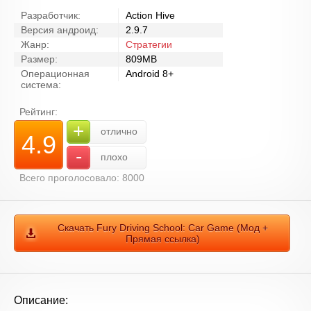
Разработчик:
Action Hive
Версия андроид:
2.9.7
Жанр:
Стратегии
Размер:
809MB
Операционная
Android 8+
система:
Рейтинг:
+
отлично
4.9
-
плохо
Всего проголосовало: 8000
Скачать Fury Driving School: Car Game (Мод +
Прямая ссылка)
Описание: