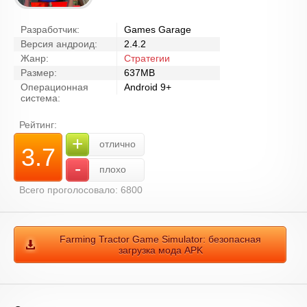
Разработчик:
Games Garage
Версия андроид:
2.4.2
Жанр:
Стратегии
Размер:
637MB
Операционная
Android 9+
система:
Рейтинг:
+
отлично
3.7
-
плохо
Всего проголосовало: 6800
Farming Tractor Game Simulator: безопасная
загрузка мода APK