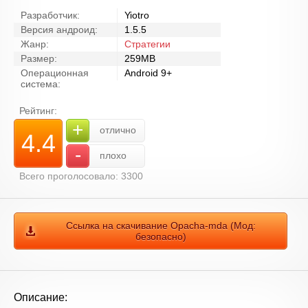
Разработчик:
Yiotro
Версия андроид:
1.5.5
Жанр:
Стратегии
Размер:
259MB
Операционная
Android 9+
система:
Рейтинг:
+
отлично
4.4
-
плохо
Всего проголосовало: 3300
Ссылка на скачивание Opacha-mda (Мод:
безопасно)
Описание: