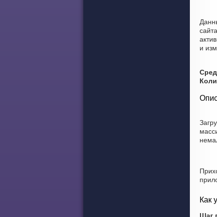
Данн
сайта
актив
и из
Сред
Коли
Опис
Загр
масс
немал
Прих
прил
Как 
Шаг 