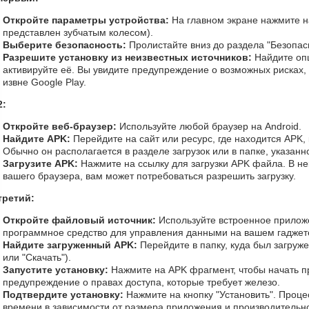
Откройте параметры устройства:
На главном экране нажмите на
представлен зубчатым колесом).
Выберите безопасность:
Пролистайте вниз до раздела "Безопас
Разрешите установку из неизвестных источников:
Найдите опц
активируйте её. Вы увидите предупреждение о возможных рисках,
извне Google Play.
2:
Откройте веб-браузер:
Используйте любой браузер на Android.
Найдите APK:
Перейдите на сайт или ресурс, где находится APK, 
Обычно он располагается в разделе загрузок или в папке, указанн
Загрузите APK:
Нажмите на ссылку для загрузки APK файла. В нек
вашего браузера, вам может потребоваться разрешить загрузку.
третий:
Откройте файловый источник:
Используйте встроенное прилож
программное средство для управления данными на вашем гаджет
Найдите загруженный APK:
Перейдите в папку, куда был загруже
или "Скачать").
Запустите установку:
Нажмите на APK фрагмент, чтобы начать пр
предупреждение о правах доступа, которые требует железо.
Подтвердите установку:
Нажмите на кнопку "Установить". Проце
времени в зависимости от размера приложения и производительно