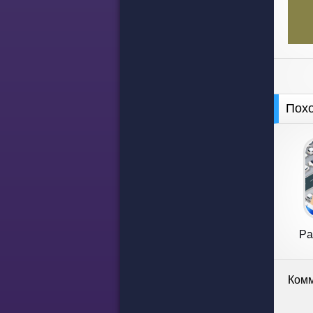
Пох
Pa
P
Комм