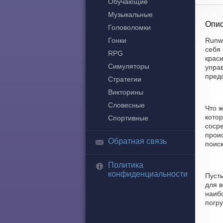
Обучающие
Музыкальные
Опис
Головоломки
Гонки
Runwa
себя
RPG
крас
Симуляторы
управ
пред
Стратегии
Викторины
Словесные
Что 
котор
Спортивные
соср
проис
Обратная связь
поиск
Политика
конфиденциальности
Пусть
для в
наиб
погр