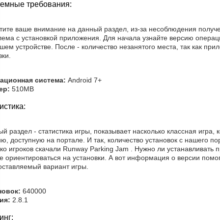
емные требования:
тите ваше внимание на данный раздел, из-за несоблюдения получ
лема с установкой приложения. Для начала узнайте версию опера
шем устройстве. После - количество незанятого места, так как пр
зки.
ационная система:
Android 7+
ер:
510MB
истика:
й раздел - статистика игры, показывает насколько классная игра, 
ю, доступную на портале. И так, количество установок с нашего 
ко игроков скачали Runway Parking Jam . Нужно ли устанавливать
е ориентироваться на установки. А вот информация о версии помог
оставляемый вариант игры.
новок:
640000
ия:
2.8.1
инг: