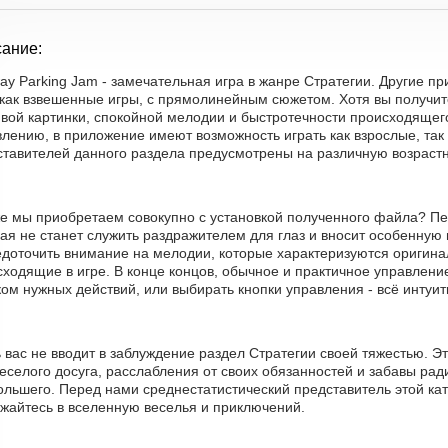
ание:
y Parking Jam - замечательная игра в жанре Стратегии. Другие п
 как взвешенные игры, с прямолинейным сюжетом. Хотя вы получит
ивой картинки, спокойной мелодии и быстротечности происходящего
лению, в приложение имеют возможность играть как взрослые, так 
ставителей данного раздела предусмотрены на различную возрастн
же мы приобретаем совокупно с установкой полученного файла? Пе
ая не станет служить раздражителем для глаз и вносит особенную 
едоточить внимание на мелодии, которые характеризуются оригина
ходящие в игре. В конце концов, обычное и практичное управлени
ом нужных действий, или выбирать кнопки управления - всё интуит
 вас не вводит в заблуждение раздел Стратегии своей тяжестью. 
еселого досуга, расслабления от своих обязанностей и забавы рад
ольшего. Перед нами среднестатистический представитель этой кат
ужайтесь в вселенную веселья и приключений.