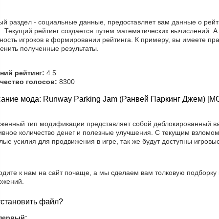
ый раздел - социальные данные, предоставляет вам данные о рейти
. Текущий рейтинг создается путем математических вычислений. А
ность игроков в формировании рейтинга. К примеру, вы имеете пра
менить полученные результаты.
ний рейтинг:
4.5
чество голосов:
8300
ание мода: Runway Parking Jam (Ранвей Паркинг Джем) [М
уженный тип модификации представляет собой деблокированный вар
ивное количество денег и полезные улучшения. С текущим взломом
ые усилия для продвижения в игре, так же будут доступны игровы
одите к нам на сайт почаще, а мы сделаем вам толковую подборку
ожений.
установить файл?
первый: