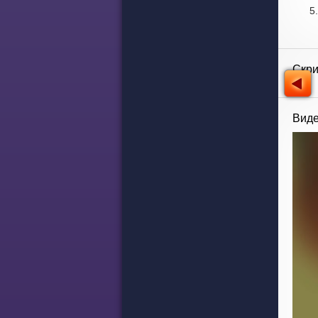
Скр
Виде