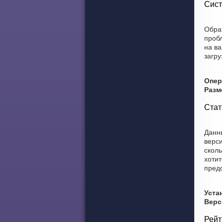
Сист
Обра
проб
на ва
загру
Опер
Разм
Стат
Данны
верси
сколь
хотит
пред
Уста
Верс
Рейт