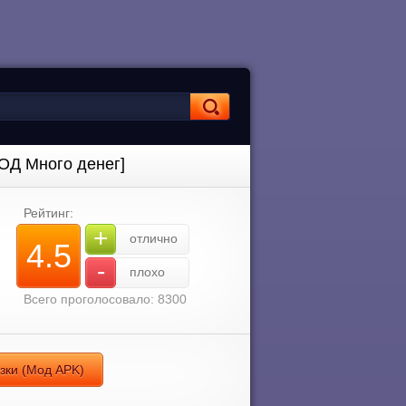
ОД Много денег]
Рейтинг:
+
отлично
4.5
-
плохо
Всего проголосовало: 8300
зки (Мод APK)