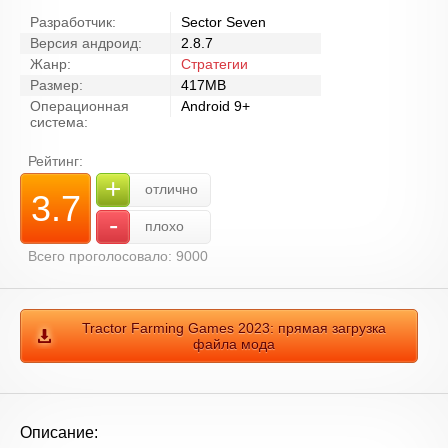
Разработчик:
Sector Seven
Версия андроид:
2.8.7
Жанр:
Стратегии
Размер:
417MB
Операционная
Android 9+
система:
Рейтинг:
+
отлично
3.7
-
плохо
Всего проголосовало: 9000
Tractor Farming Games 2023: прямая загрузка
файла мода
Описание: