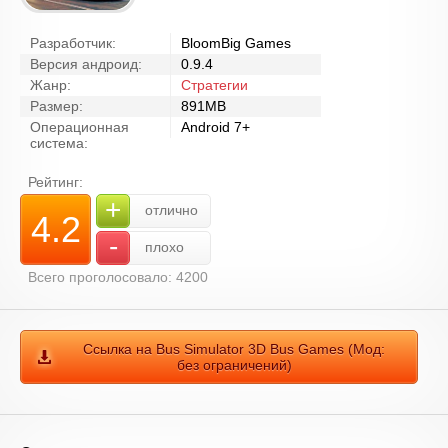
Разработчик:
BloomBig Games
Версия андроид:
0.9.4
Жанр:
Стратегии
Размер:
891MB
Операционная
Android 7+
система:
Рейтинг:
+
отлично
4.2
-
плохо
Всего проголосовало: 4200
Ссылка на Bus Simulator 3D Bus Games (Мод:
без ограничений)