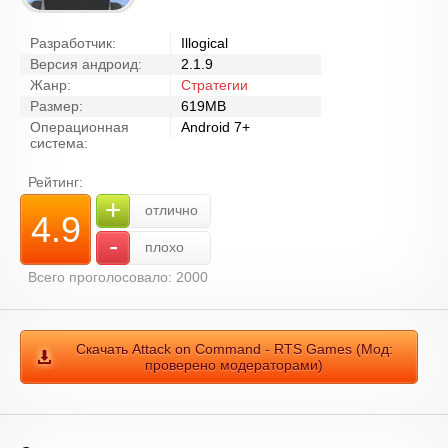
Разработчик:
Illogical
Версия андроид:
2.1.9
Жанр:
Стратегии
Размер:
619MB
Операционная
Android 7+
система:
Рейтинг:
+
отлично
4.9
-
плохо
Всего проголосовало: 2000
Скачать Attack on Command - RTS Games (Мод:
проверено модераторами)