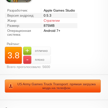
Разработчик:
Apple Games Studio
Версия андроид:
0.5.3
Жанр:
Стратегии
Размер:
875MB
Операционная
Android 7+
система:
Рейтинг:
+
отлично
3.8
-
плохо
Всего проголосовало: 5600
US Army Games Truck Transport: прямая загрузка
мода на телефон