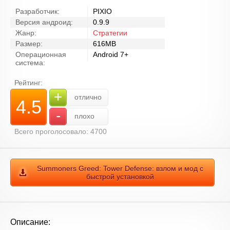
Разработчик:
PIXIO
Версия андроид:
0.9.9
Жанр:
Стратегии
Размер:
616MB
Операционная
Android 7+
система:
Рейтинг:
+
отлично
4.5
-
плохо
Всего проголосовало: 4700
Summoners Greed: Tower Defense: взлом и мод с
быстрой установкой
Описание: