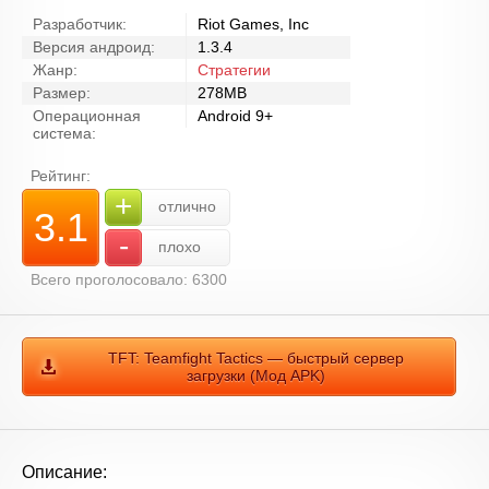
Разработчик:
Riot Games, Inc
Версия андроид:
1.3.4
Жанр:
Стратегии
Размер:
278MB
Операционная
Android 9+
система:
Рейтинг:
+
отлично
3.1
-
плохо
Всего проголосовало: 6300
TFT: Teamfight Tactics — быстрый сервер
загрузки (Мод APK)
Описание: