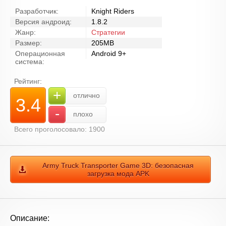
Разработчик:
Knight Riders
Версия андроид:
1.8.2
Жанр:
Стратегии
Размер:
205MB
Операционная
Android 9+
система:
Рейтинг:
+
отлично
3.4
-
плохо
Всего проголосовало: 1900
Army Truck Transporter Game 3D: безопасная
загрузка мода APK
Описание: