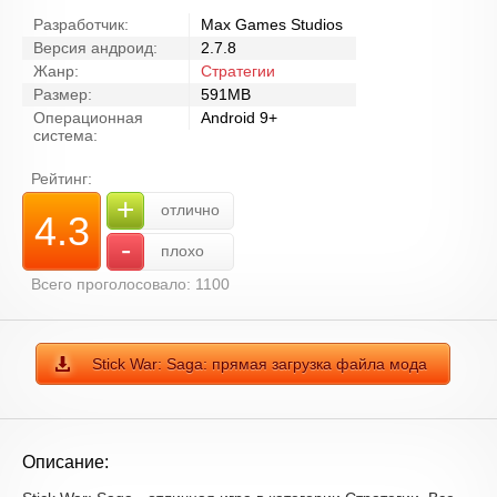
Разработчик:
Max Games Studios
Версия андроид:
2.7.8
Жанр:
Стратегии
Размер:
591MB
Операционная
Android 9+
система:
Рейтинг:
+
отлично
4.3
-
плохо
Всего проголосовало: 1100
Stick War: Saga: прямая загрузка файла мода
Описание: