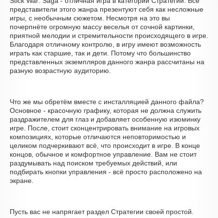
Stick War: Saga - отличная игра в категории Стратегии. Все
представители этого жанра презентуют себя как несложные
игры, с необычным сюжетом. Несмотря на это вы
почерпнёте огромную массу веселья от сочной картинки,
приятной мелодии и стремительности происходящего в игре.
Благодаря отличному контролю, в игру имеют возможность
играть как старшие, так и дети. Потому что большинство
представленных экземпляров данного жанра рассчитаны на
разную возрастную аудиторию.
Что же мы обретём вместе с инсталляцией данного файла?
Основное - красочную графику, которая не должна служить
раздражителем для глаз и добавляет особенную изюминку
игре. После, стоит сконцентрировать внимание на игровых
композициях, которые отличаются неповторимостью и
целиком подчеркивают всё, что происходит в игре. В конце
концов, обычное и комфортное управление. Вам не стоит
раздумывать над поиском требуемых действий, или
подбирать кнопки управления - всё просто расположено на
экране.
Пусть вас не напрягает раздел Стратегии своей простой.