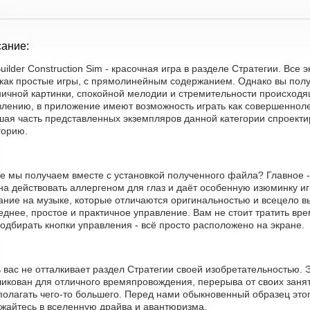
ание:
Builder Construction Sim - красочная игра в разделе Стратегии. Вс
 как простые игры, с прямолинейным содержанием. Однако вы полу
ничной картинки, спокойной мелодии и стремительности происходя
лению, в приложение имеют возможность играть как совершеннолетн
шая часть представленных экземпляров данной категории спроект
торию.
е мы получаем вместе с установкой полученного файла? Главное -
а действовать аллергеном для глаз и даёт особенную изюминку иг
ание на музыке, которые отличаются оригинальностью и всецело в
днее, простое и практичное управление. Вам не стоит тратить вр
одбирать кнопки управления - всё просто расположено на экране.
 вас не отталкивает раздел Стратегии своей изобретательностью.
икован для отличного времяпровождения, перерыва от своих занят
полагать чего-то большего. Перед нами обыкновенный образец это
ужайтесь в вселенную драйва и авантюризма.