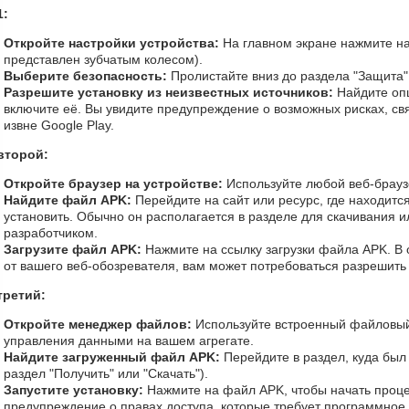
1:
Откройте настройки устройства:
На главном экране нажмите на
представлен зубчатым колесом).
Выберите безопасность:
Пролистайте вниз до раздела "Защита"
Разрешите установку из неизвестных источников:
Найдите оп
включите её. Вы увидите предупреждение о возможных рисках, св
извне Google Play.
второй:
Откройте браузер на устройстве:
Используйте любой веб-браузе
Найдите файл APK:
Перейдите на сайт или ресурс, где находитс
установить. Обычно он располагается в разделе для скачивания и
разработчиком.
Загрузите файл APK:
Нажмите на ссылку загрузки файла APK. В 
от вашего веб-обозревателя, вам может потребоваться разрешить
третий:
Откройте менеджер файлов:
Используйте встроенный файловый
управления данными на вашем агрегате.
Найдите загруженный файл APK:
Перейдите в раздел, куда был
раздел "Получить" или "Скачать").
Запустите установку:
Нажмите на файл APK, чтобы начать проце
предупреждение о правах доступа, которые требует программное