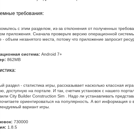
емные требования:
комьтесь с этим разделом, из-за отклонения от полученных требов
том приложения. Сначала проверьте версию операционной системы
 - объем незанятого места, потому что приложение запросит ресур
ационная система:
Android 7+
ер:
862MB
истика:
й раздел - статистика игры, рассказывает насколько классная игр
ю, доступную на портале. И так, счетчик установок с нашего порта
зили City Builder Construction Sim . Надо ли устанавливать предст
очитаете ориентироваться на популярность. А вот информация о в
мендуемый вариант игры.
новок:
730000
ия:
1.8.5