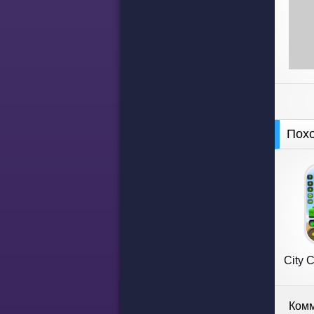
Пох
City 
Комм