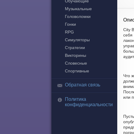
Обучающие
Музыкальные
Головоломки
Опис
Гонки
City 
RPG
себя
Симуляторы
лако
управ
Стратегии
боль
Викторины
ауди
Словесные
Спортивные
Что ж
должн
Обратная связь
вним
После
или п
Политика
конфиденциальности
Пусть
опубл
пред
погр