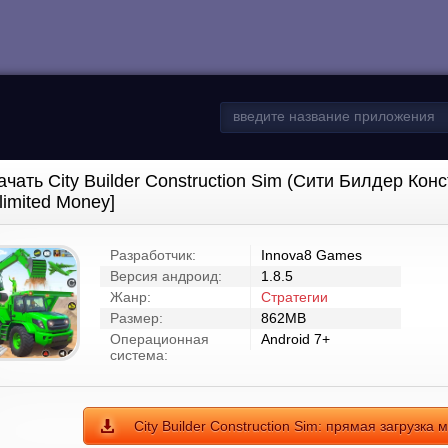
ачать City Builder Construction Sim (Сити Билдер Ко
limited Money]
Разработчик:
Innova8 Games
Версия андроид:
1.8.5
Жанр:
Стратегии
Размер:
862MB
Операционная
Android 7+
система:
City Builder Construction Sim: прямая загрузка