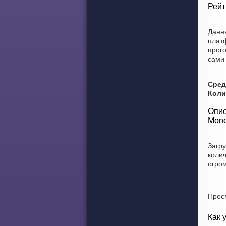
Рейт
Данн
плат
прого
сами 
Сред
Коли
Опис
Mone
Загру
коли
огро
Прос
Как 