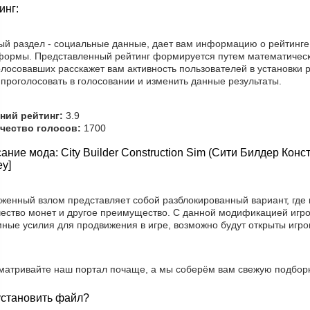
инг:
ый раздел - социальные данные, дает вам информацию о рейтинге
формы. Представленный рейтинг формируется путем математическ
лосовавших расскажет вам активность пользователей в установки 
проголосовать в голосовании и изменить данные результаты.
ний рейтинг:
3.9
чество голосов:
1700
ание мода: City Builder Construction Sim (Сити Билдер Кон
y]
женный взлом представляет собой разблокированный вариант, где 
чество монет и другое преимущество. С данной модификацией игро
мные усилия для продвижения в игре, возможно будут открыты игр
матривайте наш портал почаще, а мы соберём вам свежую подборк
установить файл?