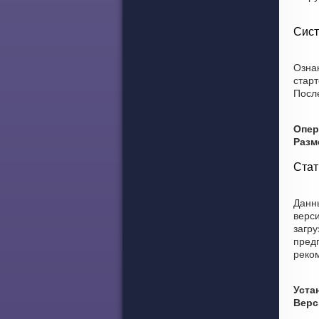
Сист
Озна
стар
После
Опер
Разм
Стат
Данны
верси
загру
предп
реко
Уста
Верс