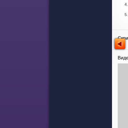
Скр
Виде