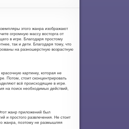
е экземпляры этого жанра изображают
чите огромную массу восторга от
щего в игре. Благодаря простому
ее, так и дети. Благодаря тому, что
ированы на разношерстную возрастную
 красочную картинку, которая не
ре. Потом, стоит сконцентрировать
ыделяют всё происходящие в игре.
емя на поиск необходимых действий,
 Этот жанр приложений был
ий и простого развлечения. Не стоит
го жанра, поэтому не размышляя