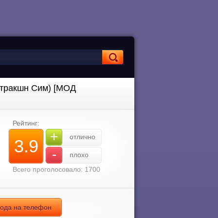
нстракшн Сим) [МОД
Рейтинг:
+
отлично
3.9
-
плохо
Всего проголосовало: 1700
 мода на телефон