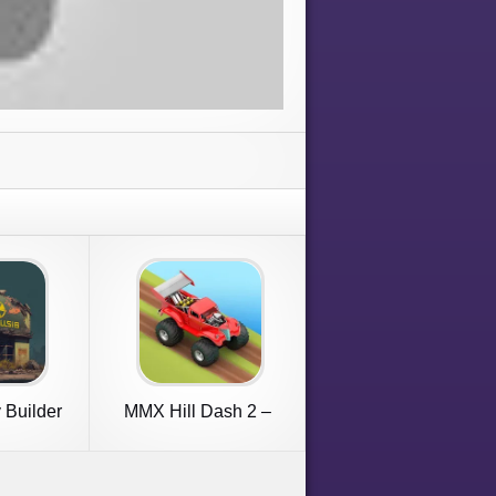
y Builder
MMX Hill Dash 2 –
Offroad Truc