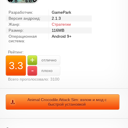
Разработчик:
GamePark
Версия андроид:
2.1.3
Жанр:
Стратегии
Размер:
116MB
Операционная
Android 9+
система:
Рейтинг:
+
отлично
3.3
-
плохо
Всего проголосовало: 3100
Animal Crocodile Attack Sim: взлом и мод с
быстрой установкой