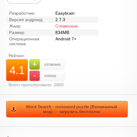
Разработчик:
Easybrain
Версия андроид:
2.7.3
Жанр:
Словесные
Размер:
834MB
Операционная
Android 7+
система:
Рейтинг:
+
отлично
4.1
-
плохо
Всего проголосовало: 2800
Word Search - crossword puzzle (Взломанный
мод) — загрузить бесплатно