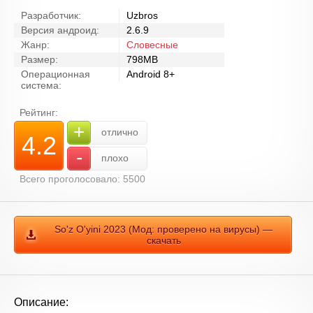
Разработчик:
Uzbros
Версия андроид:
2.6.9
Жанр:
Словесные
Размер:
798MB
Операционная
Android 8+
система:
Рейтинг:
+
отлично
4.2
-
плохо
Всего проголосовало: 5500
So'z O'yini 2023 (Мод: проверено на вирусы) —
скачать
Описание: