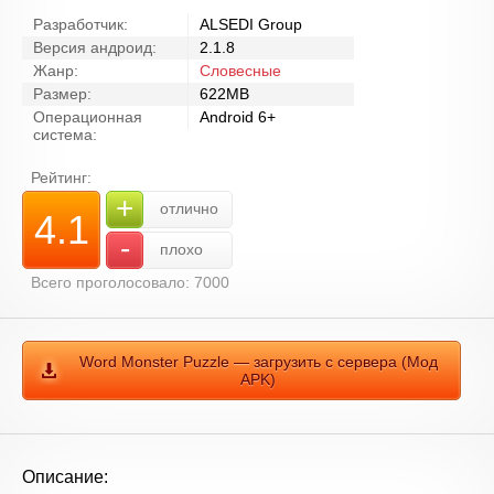
Разработчик:
ALSEDI Group
Версия андроид:
2.1.8
Жанр:
Словесные
Размер:
622MB
Операционная
Android 6+
система:
Рейтинг:
+
отлично
4.1
-
плохо
Всего проголосовало: 7000
Word Monster Puzzle — загрузить с сервера (Мод
APK)
Описание: