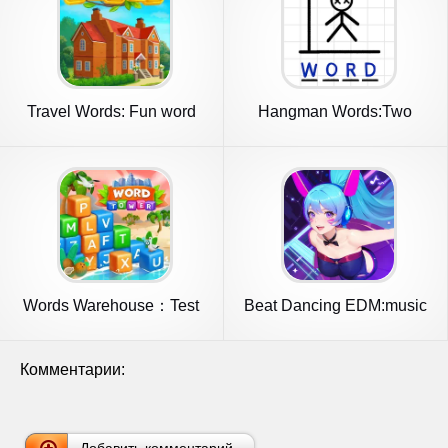
Travel Words: Fun word
Hangman Words:Two
games
Player Games
Words Warehouse：Test
Beat Dancing EDM:music
Your Mind
game
Комментарии: