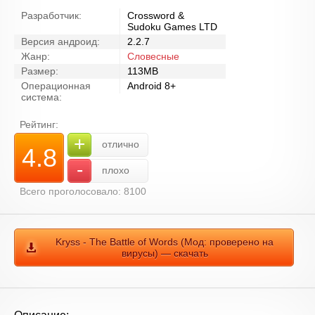
Разработчик:
Crossword &
Sudoku Games LTD
Версия андроид:
2.2.7
Жанр:
Словесные
Размер:
113MB
Операционная
Android 8+
система:
Рейтинг:
+
отлично
4.8
-
плохо
Всего проголосовало: 8100
Kryss - The Battle of Words (Мод: проверено на
вирусы) — скачать