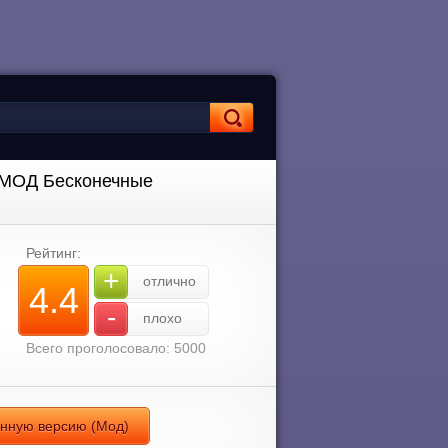
 [МОД Бесконечные
Рейтинг:
+
отлично
4.4
-
плохо
Всего проголосовало: 5000
анную версию (Мод)