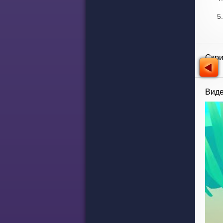
Скр
Виде