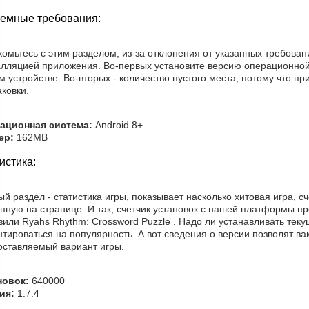
емные требования:
омьтесь с этим разделом, из-за отклонения от указанных требова
алляцией приложения. Во-первых установите версию операционной
 устройстве. Во-вторых - количество пустого места, потому что п
ковки.
ационная система:
Android 8+
ер:
162MB
истика:
й раздел - статистика игры, показывает насколько хитовая игра, с
пную на странице. И так, счетчик установок с нашей платформы п
зили Ryahs Rhythm: Crossword Puzzle . Надо ли устанавливать те
тироваться на популярность. А вот сведения о версии позволят ва
оставляемый вариант игры.
новок:
640000
ия:
1.7.4