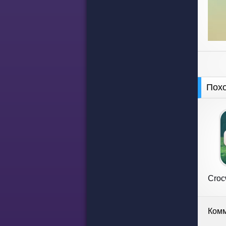
Пох
Croc
Комм