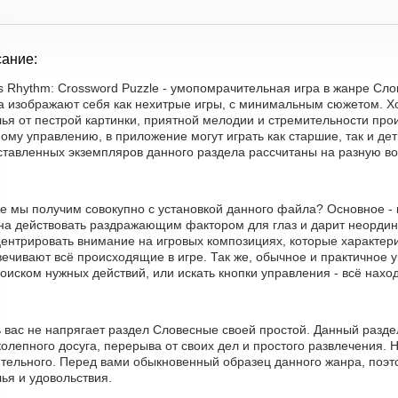
ание:
s Rhythm: Crossword Puzzle - умопомрачительная игра в жанре Сл
а изображают себя как нехитрые игры, с минимальным сюжетом. Х
ья от пестрой картинки, приятной мелодии и стремительности про
ому управлению, в приложение могут играть как старшие, так и де
ставленных экземпляров данного раздела рассчитаны на разную во
е мы получим совокупно с установкой данного файла? Основное - 
на действовать раздражающим фактором для глаз и дарит неордин
центрировать внимание на игровых композициях, которые характер
ечивают всё происходящие в игре. Так же, обычное и практичное 
оиском нужных действий, или искать кнопки управления - всё нахо
ь вас не напрягает раздел Словесные своей простой. Данный разд
олепного досуга, перерыва от своих дел и простого развлечения. Н
ительного. Перед вами обыкновенный образец данного жанра, поэт
ья и удовольствия.