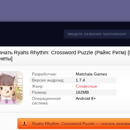
ачать Ryahs Rhythm: Crossword Puzzle (Райяс Ритм)
неты]
Разработчик:
Matchala Games
Версия андроид:
1.7.4
Жанр:
Словесные
Размер:
162MB
Операционная
Android 8+
система:
Ryahs Rhythm: Crossword Puzzle — скачать взлом