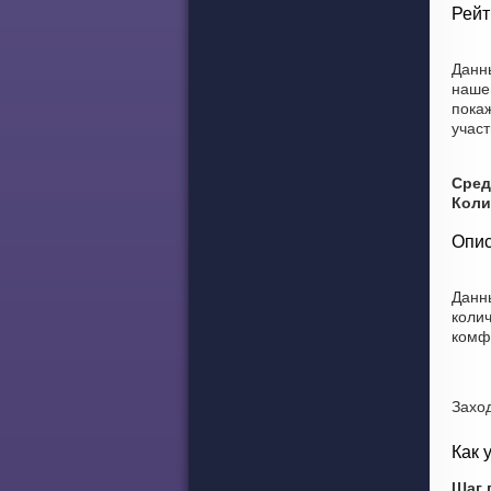
Рейт
Данн
нашег
пока
участ
Сред
Коли
Опис
Данн
коли
комф
Захо
Как 
Шаг 