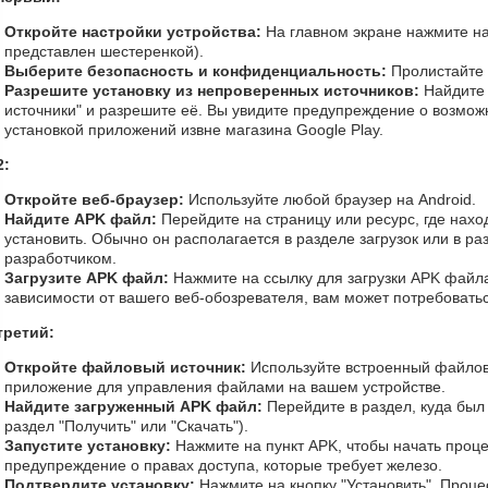
Откройте настройки устройства:
На главном экране нажмите на
представлен шестеренкой).
Выберите безопасность и конфиденциальность:
Пролистайте 
Разрешите установку из непроверенных источников:
Найдите
источники" и разрешите её. Вы увидите предупреждение о возмож
установкой приложений извне магазина Google Play.
2:
Откройте веб-браузер:
Используйте любой браузер на Android.
Найдите APK файл:
Перейдите на страницу или ресурс, где нахо
установить. Обычно он располагается в разделе загрузок или в р
разработчиком.
Загрузите APK файл:
Нажмите на ссылку для загрузки APK файла
зависимости от вашего веб-обозревателя, вам может потребоватьс
третий:
Откройте файловый источник:
Используйте встроенный файлов
приложение для управления файлами на вашем устройстве.
Найдите загруженный APK файл:
Перейдите в раздел, куда был
раздел "Получить" или "Скачать").
Запустите установку:
Нажмите на пункт APK, чтобы начать проце
предупреждение о правах доступа, которые требует железо.
Подтвердите установку:
Нажмите на кнопку "Установить". Процес