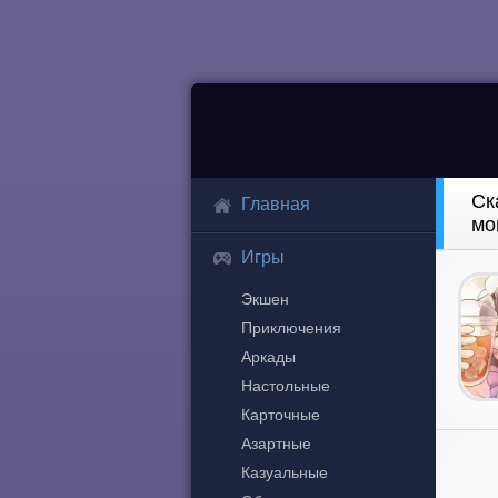
Ск
Главная
мо
Игры
Экшен
Приключения
Аркады
Настольные
Карточные
Азартные
Казуальные