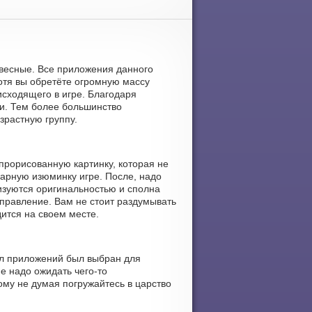
овесные. Все приложения данного
отя вы обретёте огромную массу
исходящего в игре. Благодаря
ти. Тем более большинство
зрастную группу.
прорисованную картинку, которая не
арную изюминку игре. После, надо
изуются оригинальностью и сполна
управление. Вам не стоит раздумывать
дится на своем месте.
ел приложений был выбран для
е надо ожидать чего-то
ому не думая погружайтесь в царство