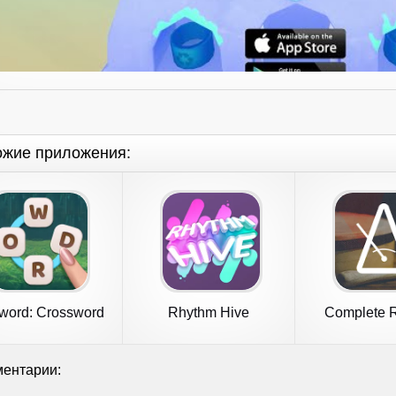
ожие приложения:
word: Crossword
Rhythm Hive
Complete 
Puzzle
Train
ентарии: