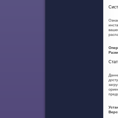
Сист
Ознак
инст
вашем
распа
Опер
Разм
Стат
Данны
досту
загру
ориен
пред
Уста
Верс