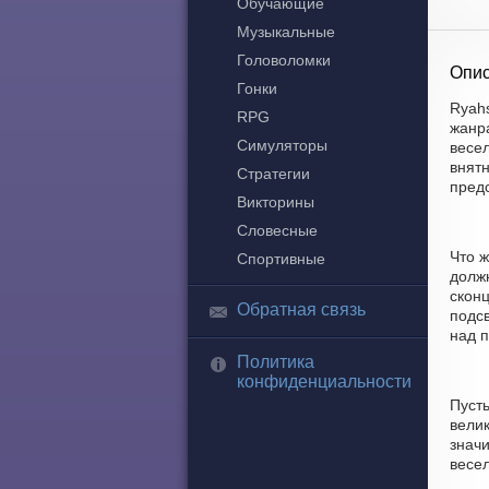
Обучающие
Музыкальные
Головоломки
Опис
Гонки
Ryah
RPG
жанр
Симуляторы
весел
внятн
Стратегии
пред
Викторины
Словесные
Что ж
Спортивные
долж
скон
Обратная связь
подсв
над п
Политика
конфиденциальности
Пуст
велик
знач
весел