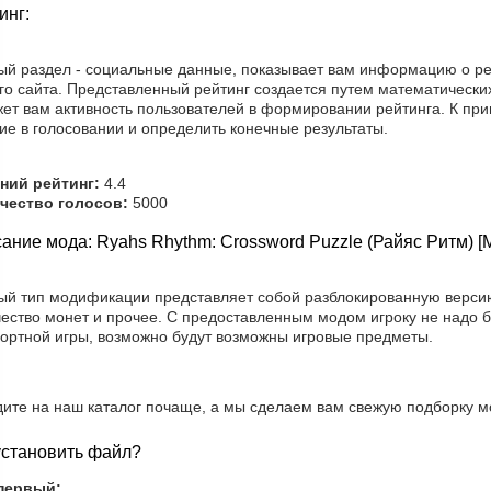
инг:
ый раздел - социальные данные, показывает вам информацию о ре
о сайта. Представленный рейтинг создается путем математических
жет вам активность пользователей в формировании рейтинга. К при
ие в голосовании и определить конечные результаты.
ний рейтинг:
4.4
чество голосов:
5000
ание мода: Ryahs Rhythm: Crossword Puzzle (Райяс Ритм) 
ый тип модификации представляет собой разблокированную версию,
чество монет и прочее. С предоставленным модом игроку не надо 
ортной игры, возможно будут возможны игровые предметы.
дите на наш каталог почаще, а мы сделаем вам свежую подборку м
установить файл?
первый: