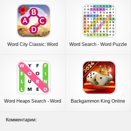
Word City Classic: Word
Word Search - Word Puzzle
Search
Game
Word Heaps Search - Word
Backgammon King Online
Games
Комментарии: