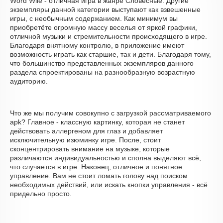
Word Wile - отличная игра в жанре Словесные. Другие
экземпляры данной категории выступают как взвешенные
игры, с необычным содержанием. Как минимум вы
приобретёте огромную массу веселья от яркой графики,
отличной музыки и стремительности происходящего в игре.
Благодаря внятному контролю, в приложение имеют
возможность играть как старшие, так и дети. Благодаря тому,
что большинство представленных экземпляров данного
раздела спроектированы на разнообразную возрастную
аудиторию.
Что же мы получим совокупно с загрузкой рассматриваемого
apk? Главное - классную картинку, которая не станет
действовать аллергеном для глаз и добавляет
исключительную изюминку игре. После, стоит
сконцентрировать внимание на музыке, которые
различаются индивидуальностью и сполна выделяют всё,
что случается в игре. Наконец, отличное и понятное
управление. Вам не стоит ломать голову над поиском
необходимых действий, или искать кнопки управления - всё
придельно просто.