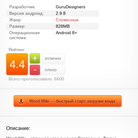
Разработчик:
GuruDesigners
Версия андроид:
2.9.8
Жанр:
Словесные
Размер:
828MB
Операционная
Android 8+
система:
Рейтинг:
+
отлично
4.4
-
плохо
Всего проголосовало: 6600
Word Wile — быстрый старт загрузки мода
Описание: