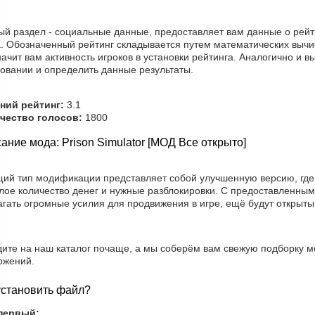
ый раздел - социальные данные, предоставляет вам данные о рейти
а. Обозначенный рейтинг складывается путем математических вычис
ачит вам активность игроков в установки рейтинга. Аналогично и в
совании и определить данные результаты.
ний рейтинг:
3.1
чество голосов:
1800
ание мода: Prison Simulator [МОД Все открыто]
щий тип модификации представляет собой улучшенную версию, где
лое количество денег и нужные разблокировки. С предоставленным
агать огромные усилия для продвижения в игре, ещё будут открыт
дите на наш каталог почаще, а мы соберём вам свежую подборку м
ожений.
установить файл?
первый: