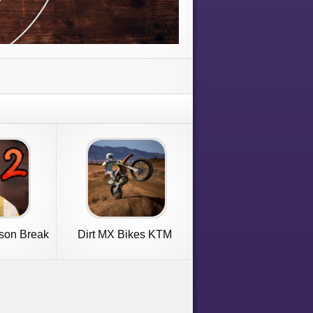
ison Break
Dirt MX Bikes KTM
Motocross 3D