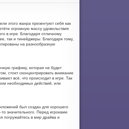
тели этого жанра презентуют себя как
етёте огромную массу удовольствия
го в игре. Благодаря отличному
е, так и тинейджеры. Благодаря тому,
ектированы на разнообразную
очную графику, которая не будет
том, стоит сконцентрировать внимание
вают всё, что происходит в игре. Так
ском необходимых действий, или
риложений был создан для хорошего
о-то значительного. Перед игроками
я погружайтесь в мир драйва и