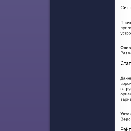
Сист
Прочи
прил
устро
Опер
Разм
Стат
Данны
верси
загру
орие
вариа
Уста
Верс
Рейт