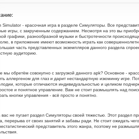
ание:
n Simulator - красочная игра в разделе Симуляторы. Все представи
рые игры, с закрученным содержанием. Несмотря на это вы приобр
кой графики, разнообразной музыки и быстротечности происходяще
олю, в приложение имеют возможность играть как совершеннолетне
большая часть представленных экземпляров данного раздела спро
астную аудиторию.
е мы обретём совокупно с загрузкой данного apk? Основное - крас
ть аллергеном для глаз и дарит нестандартную изюминку игре. По
лодии, которые отличаются индивидуальностью и целиком подчерки
простое и понятное управление. Вам не стоит размышлять над пои
ать кнопки управления - всё просто и понятно.
ь вас не пугает раздел Симуляторы своей тяжестью. Этот раздел п
а, перерыва от своих занятий и забавы ради. Не стоит ожидать чег
естатистический представитель этого жанра, поэтому не размышля
льствия.