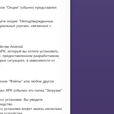
чок "Опции" (обычно представлен
ите опцию "Неподтвержденные
циальных угрозах, связанных с
стве Android.
PK, который вы хотите установить.
е, предоставленном разработчиком.
рых ситуациях, в зависимости от
.
ение "Файлы" или любое другое
ен APK (обычно это папка "Загрузки"
сс установки. Вы увидите
редство.
сс установки может занять несколько
и устройства.