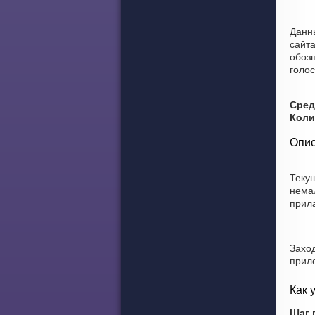
Данн
сайт
обозн
голо
Сред
Коли
Опис
Теку
нема
прил
Захо
прил
Как 
Шаг 