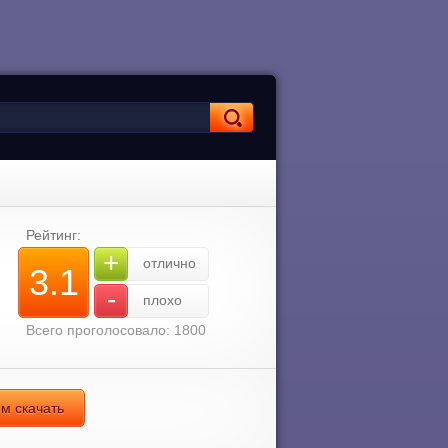
Рейтинг:
+
отлично
3.1
-
плохо
Всего проголосовало: 1800
ом скачать