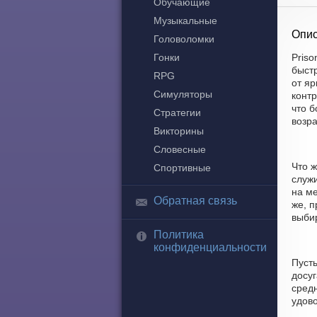
Обучающие
Музыкальные
Опис
Головоломки
Гонки
Priso
быст
RPG
от яр
Симуляторы
контр
что 
Стратегии
возр
Викторины
Словесные
Что ж
Спортивные
служи
на ме
Обратная связь
же, 
выбир
Политика
конфиденциальности
Пуст
досуг
средн
удово