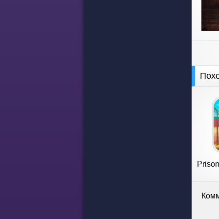
Пох
Priso
Комм