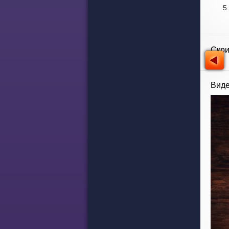
Скр
Виде