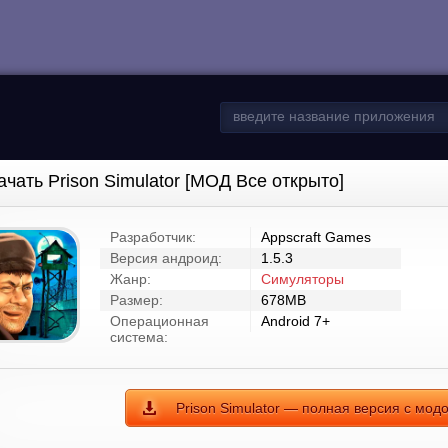
ачать Prison Simulator [МОД Все открыто]
Разработчик:
Appscraft Games
Версия андроид:
1.5.3
Жанр:
Симуляторы
Размер:
678MB
Операционная
Android 7+
система:
Prison Simulator — полная версия с мод