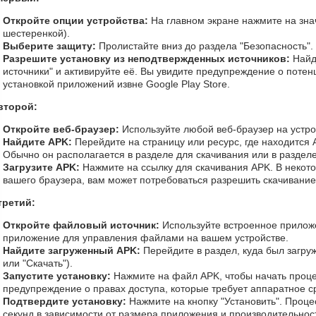
Откройте опции устройства:
На главном экране нажмите на зна
шестеренкой).
Выберите защиту:
Пролистайте вниз до раздела "Безопасность".
Разрешите установку из неподтвержденных источников:
Найд
источники" и активируйте её. Вы увидите предупреждение о потен
установкой приложений извне Google Play Store.
второй:
Откройте веб-браузер:
Используйте любой веб-браузер на устрой
Найдите APK:
Перейдите на страницу или ресурс, где находится A
Обычно он располагается в разделе для скачивания или в раздел
Загрузите APK:
Нажмите на ссылку для скачивания APK. В некото
вашего браузера, вам может потребоваться разрешить скачивание
третий:
Откройте файловый источник:
Используйте встроенное прилож
приложение для управления файлами на вашем устройстве.
Найдите загруженный APK:
Перейдите в раздел, куда был загруж
или "Скачать").
Запустите установку:
Нажмите на файл APK, чтобы начать проце
предупреждение о правах доступа, которые требует аппаратное с
Подтвердите установку:
Нажмите на кнопку "Установить". Проце
секунд в зависимости от размера приложения и производительност