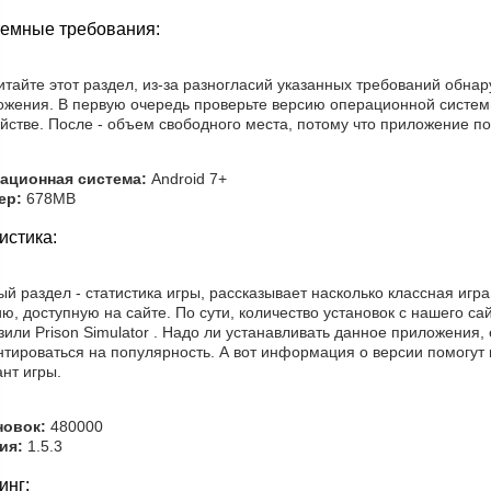
емные требования:
тайте этот раздел, из-за разногласий указанных требований обна
ожения. В первую очередь проверьте версию операционной систе
йстве. После - объем свободного места, потому что приложение по
ационная система:
Android 7+
ер:
678MB
истика:
й раздел - статистика игры, рассказывает насколько классная игр
ю, доступную на сайте. По сути, количество установок с нашего сай
зили Prison Simulator . Надо ли устанавливать данное приложения,
нтироваться на популярность. А вот информация о версии помогут
нт игры.
новок:
480000
ия:
1.5.3
инг: