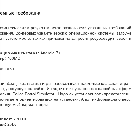
емные требования:
омьтесь с этим разделом, из-за разногласий указанных требовани
ожения. Во-первых узнайте версию операционной системы, загруже
 пустого места, так как приложение запросит ресурсов для своей 
ационная система:
Android 7+
ер:
768MB
истика:
й абзац - статистика игры, рассказывает насколько классная игра,
ю, доступную на сайте. И так, счетчик установок с нашей платфор
овили Police Patrol Simulator . Надо ли устанавливать представле
очитаете ориентироваться на установки. А вот информация о верс
мендуемый вариант игры.
новок:
270000
ия:
2.4.6