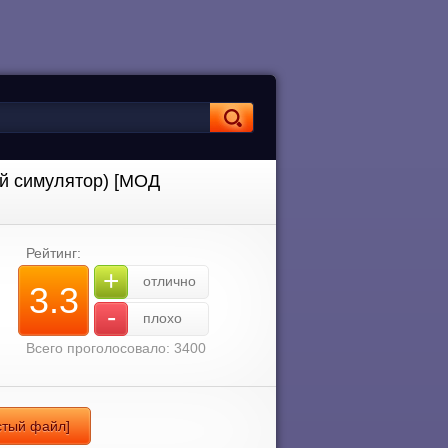
ый симулятор) [МОД
Рейтинг:
+
отлично
3.3
-
плохо
Всего проголосовало: 3400
истый файл]