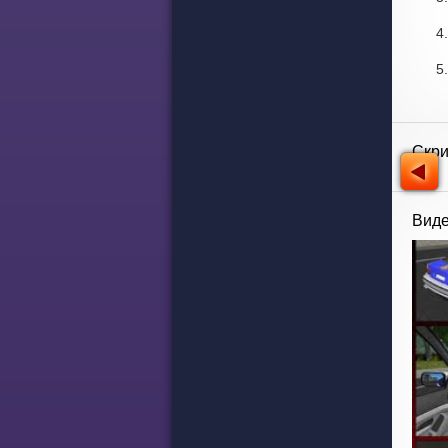
Скр
Виде