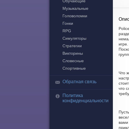
Обучающие
Музыкальные
Головоломки
Опис
Гонки
Polic
RPG
разд
Симуляторы
нема
игре.
Стратегии
Поск
Викторины
групп
Словесные
Спортивные
Что ж
наст
Обратная связь
стои
что с
требу
Политика
конфиденциальности
Пуст
весел
вами
прик