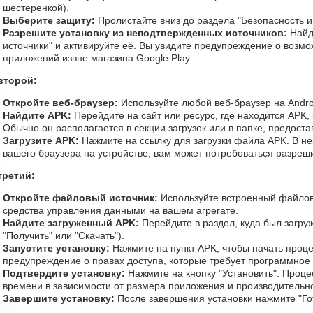
шестеренкой).
Выберите защиту:
Пролистайте вниз до раздела "Безопасность 
Разрешите установку из неподтвержденных источников:
Найд
источники" и активируйте её. Вы увидите предупреждение о возмо
приложений извне магазина Google Play.
второй:
Откройте веб-браузер:
Используйте любой веб-браузер на Andro
Найдите APK:
Перейдите на сайт или ресурс, где находится APK, 
Обычно он располагается в секции загрузок или в папке, предост
Загрузите APK:
Нажмите на ссылку для загрузки файла APK. В нек
вашего браузера на устройстве, вам может потребоваться разрешит
третий:
Откройте файловый источник:
Используйте встроенный файло
средства управления данными на вашем агрегате.
Найдите загруженный APK:
Перейдите в раздел, куда был загру
"Получить" или "Скачать").
Запустите установку:
Нажмите на пункт APK, чтобы начать проце
предупреждение о правах доступа, которые требует программное
Подтвердите установку:
Нажмите на кнопку "Установить". Процес
времени в зависимости от размера приложения и производительно
Завершите установку:
После завершения установки нажмите "Го