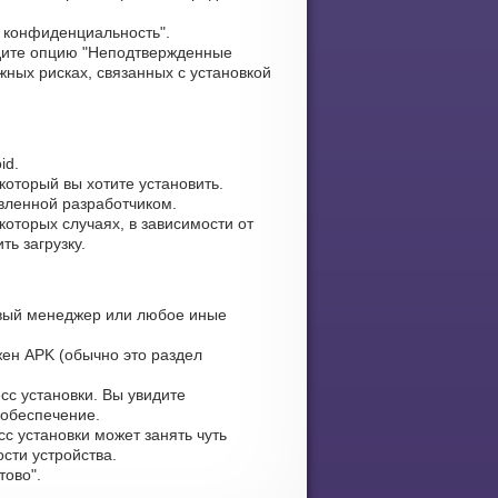
и конфиденциальность".
ите опцию "Неподтвержденные
жных рисках, связанных с установкой
id.
который вы хотите установить.
авленной разработчиком.
оторых случаях, в зависимости от
ь загрузку.
вый менеджер или любое иные
жен APK (обычно это раздел
сс установки. Вы увидите
 обеспечение.
с установки может занять чуть
сти устройства.
тово".