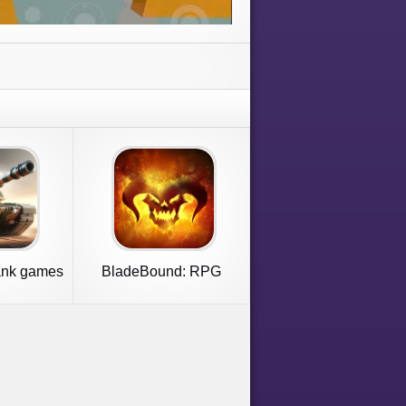
ank games
BladeBound: RPG
Adventure Game