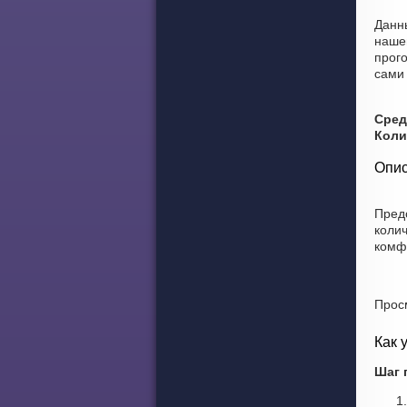
Данн
наше
прог
сами 
Сред
Коли
Опис
Пред
коли
комф
Прос
Как 
Шаг 