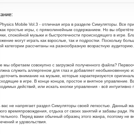
ание:
Physics Mobile Vol.3 - отличная игра в разделе Симуляторы. Все 
 как простые игры, с прямолинейным содержанием. Но вы обретёте
ки, спокойной музыки и быстротечности происходящего в игре. Бл
жение могут играть как взрослые, так и подростки. Поскольку бо
ой категории рассчитаны на разнообразную возрастную аудиторию.
е мы обретаем совокупно с загрузкой полученного файла? Первооч
олжна служить аллергеном для глаз и добавляет необыкновенную и
едоточить внимание на музыке, которые характеризуются оригинал
ходящие в игре. В конце концов, простое и внятное управление. 
одимых действий, или искать кнопки управления - всё интуитивно 
ь вас не напрягает раздел Симуляторы своей легкостью. Данный ж
ого времяпровождения, отдыха от своих занятий и забавы ради. Не
тельного. Перед вами обычный образец этого жанра, поэтому не в
ечений и удовольствия.