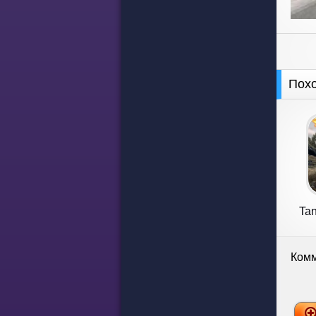
Пох
Tan
Комм