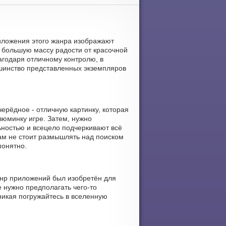
приложения этого жанра изображают
 большую массу радости от красочной
агодаря отличному контролю, в
льшинство представленных экземпляров
ерёдное - отличную картинку, которая
зюминку игре. Затем, нужно
ьностью и всецело подчеркивают всё
Вам не стоит размышлять над поиском
понятно.
анр приложений был изобретён для
 нужно предполагать чего-то
никая погружайтесь в вселенную