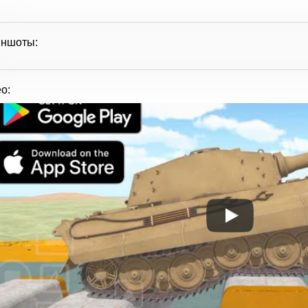
иншоты:
о: