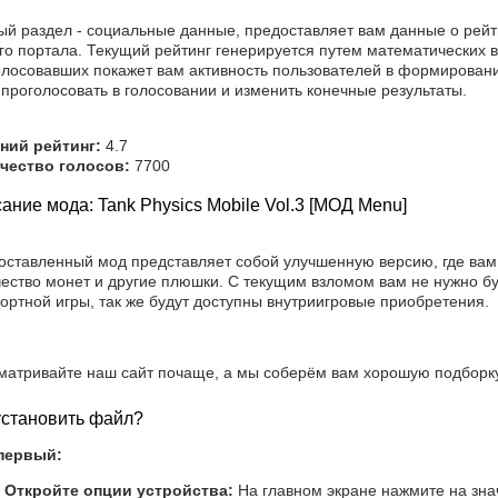
ый раздел - социальные данные, предоставляет вам данные о рейт
го портала. Текущий рейтинг генерируется путем математических в
олосовавших покажет вам активность пользователей в формировани
проголосовать в голосовании и изменить конечные результаты.
ний рейтинг:
4.7
чество голосов:
7700
ание мода: Tank Physics Mobile Vol.3 [МОД Menu]
оставленный мод представляет собой улучшенную версию, где вам
чество монет и другие плюшки. С текущим взломом вам не нужно б
ортной игры, так же будут доступны внутриигровые приобретения.
матривайте наш сайт почаще, а мы соберём вам хорошую подборку
установить файл?
первый:
Откройте опции устройства:
На главном экране нажмите на зна