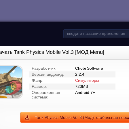
ачать Tank Physics Mobile Vol.3 [МОД Menu]
Разработчик:
Chobi Software
Версия андроид:
2.2.4
Жанр:
Симуляторы
Размер:
723MB
Операционная
Android 7+
система:
Tank Physics Mobile Vol.3 (Мод): стабильная вер