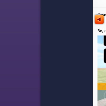
Скр
Виде