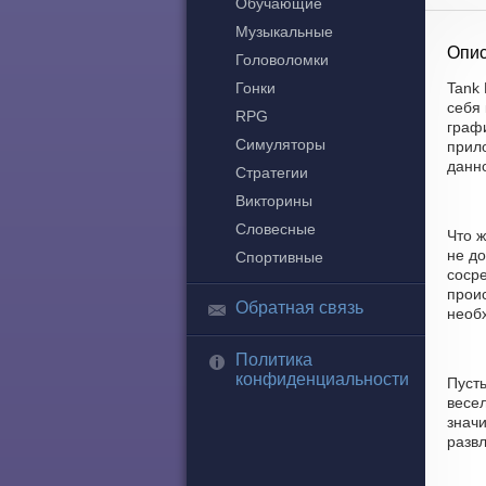
Обучающие
Музыкальные
Опис
Головоломки
Гонки
Tank 
себя
RPG
графи
Симуляторы
прило
данн
Стратегии
Викторины
Словесные
Что ж
не д
Спортивные
соср
проис
Обратная связь
необх
Политика
конфиденциальности
Пуст
весел
значи
развл