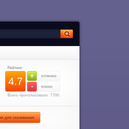
Рейтинг:
+
отлично
4.7
-
плохо
Всего проголосовало: 7700
сия для скачивания