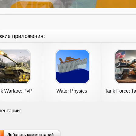
ожие приложения:
k Warfare: PvP
Water Physics
Tank Force: T
Battle Game
Simulation
blitz
ентарии:
Добавить комментарий