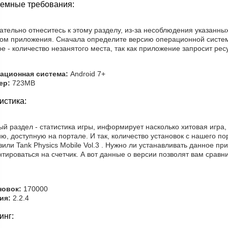
емные требования:
ательно отнеситесь к этому разделу, из-за несоблюдения указанны
том приложения. Сначала определите версию операционной систем
е - количество незанятого места, так как приложение запросит рес
ационная система:
Android 7+
ер:
723MB
истика:
й раздел - статистика игры, информирует насколько хитовая игра,
ю, доступную на портале. И так, количество установок с нашего по
зили Tank Physics Mobile Vol.3 . Нужно ли устанавливать данное п
тироваться на счетчик. А вот данные о версии позволят вам срав
новок:
170000
ия:
2.2.4
инг: