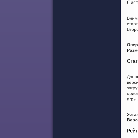
Сист
Вним
стар
Второ
Опер
Разм
Стат
Данны
верси
загру
ориен
игры.
Уста
Верс
Рейт