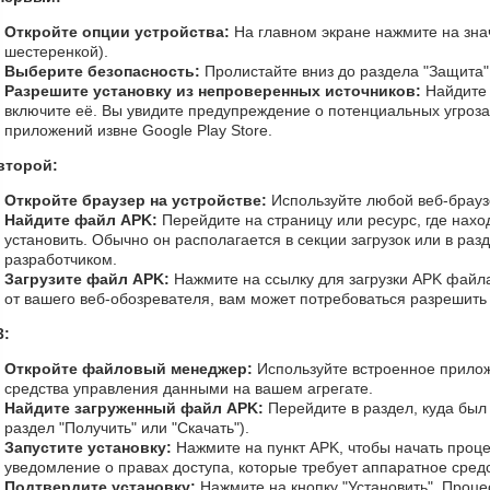
Откройте опции устройства:
На главном экране нажмите на зна
шестеренкой).
Выберите безопасность:
Пролистайте вниз до раздела "Защита"
Разрешите установку из непроверенных источников:
Найдите 
включите её. Вы увидите предупреждение о потенциальных угроза
приложений извне Google Play Store.
второй:
Откройте браузер на устройстве:
Используйте любой веб-браузе
Найдите файл APK:
Перейдите на страницу или ресурс, где нахо
установить. Обычно он располагается в секции загрузок или в ра
разработчиком.
Загрузите файл APK:
Нажмите на ссылку для загрузки APK файла
от вашего веб-обозревателя, вам может потребоваться разрешить 
3:
Откройте файловый менеджер:
Используйте встроенное прило
средства управления данными на вашем агрегате.
Найдите загруженный файл APK:
Перейдите в раздел, куда был
раздел "Получить" или "Скачать").
Запустите установку:
Нажмите на пункт APK, чтобы начать проце
уведомление о правах доступа, которые требует аппаратное средс
Подтвердите установку:
Нажмите на кнопку "Установить". Проце