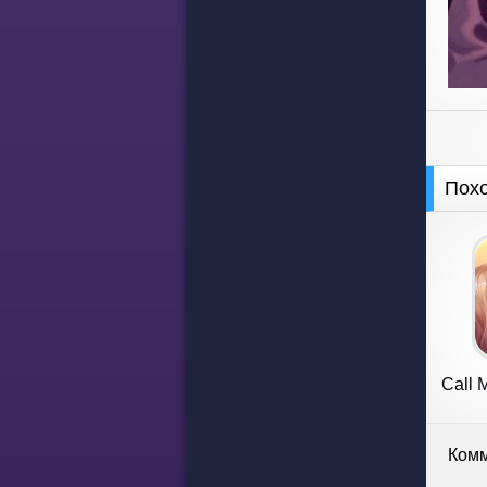
Пох
Call 
Комм