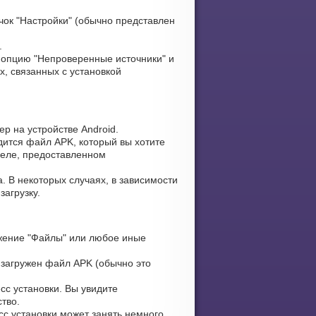
чок "Настройки" (обычно представлен
.
опцию "Непроверенные источники" и
х, связанных с установкой
р на устройстве Android.
дится файл APK, который вы хотите
зделе, предоставленном
. В некоторых случаях, в зависимости
загрузку.
жение "Файлы" или любое иные
 загружен файл APK (обычно это
сс установки. Вы увидите
тво.
сс установки может занять немного