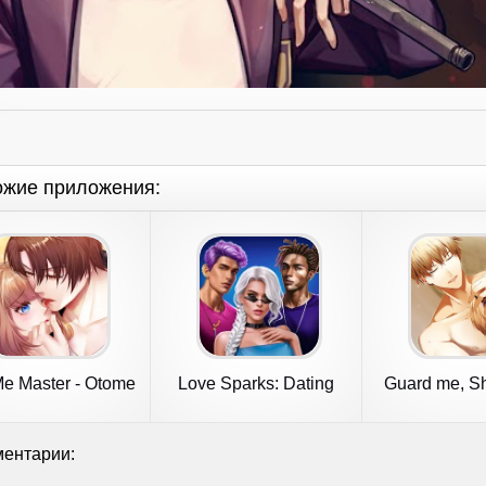
ожие приложения:
Me Master - Otome
Love Sparks: Dating
Guard me, Sh
Game
Sim
otom
ентарии: