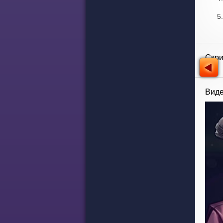
Скр
Виде