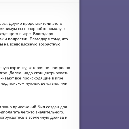
оры. Другие представители этого
к минимум вы почерпнёте немалую
ходящего в игре. Благодаря
к и подростки. Благодаря тому, что
ны на всевозможную возрастную
сную картинку, которая не настроена
гре. Далее, надо сконцентрировать
кивают всё происходящие в игре.
 над поиском нужных действий, или
от жанр приложений был создан для
дполагать чего-то значительного.
погружайтесь в вселенную драйва и