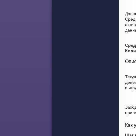
Данн
Средн
актив
данн
Сред
Коли
Опис
Теку
дене
в игр
Захо
прил
Как 
Шаг 