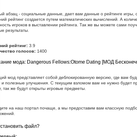
ый абзац - социальные данные, дает вам данные о рейтинге игры,
ий рейтинг создается путем математических вычислений. А количе
ность игроков в выставлении рейтинга. Так же вы можете сами поу
ые результаты.
ний рейтинг:
3.9
чество голосов:
1400
ание мода: Dangerous Fellows:Otome Dating [МОД Бесконе
щий мод представляет собой деблокированную версию, где вам буд
г и полезные улучшения. С текущим взломом вам не нужно будет п
у, так же будут открыты игровые предметы.
дите на наш портал почаще, а мы предоставим вам классную подб
ожений.
установить файл?
первый: