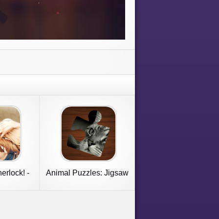
erlock! -
Animal Puzzles: Jigsaw
e
Mosaics