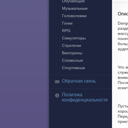
Обучающие
Музыкальные
Опис
Головоломки
Гонки
Dange
разд
RPG
массу
Симуляторы
понят
боль
Стратегии
ауди
Викторины
Словесные
Что ж
Спортивные
служ
вним
Обратная связь
Посл
искат
Политика
конфиденциальности
Пуст
хорош
Перед
прик