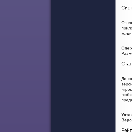
Сист
Ознак
прил
колич
Опер
Разм
Стат
Данны
верси
игрок
любит
пред
Уста
Верс
Рейт