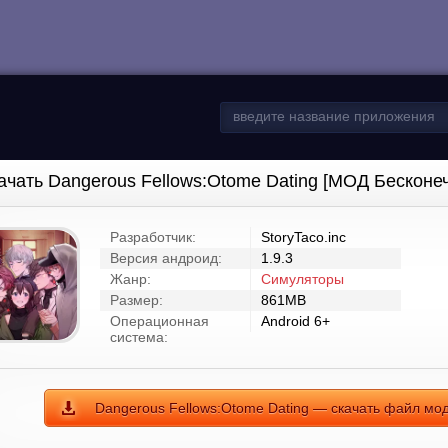
ачать Dangerous Fellows:Otome Dating [МОД Бесконе
Разработчик:
StoryTaco.inc
Версия андроид:
1.9.3
Жанр:
Симуляторы
Размер:
861MB
Операционная
Android 6+
система:
Dangerous Fellows:Otome Dating — скачать файл мод