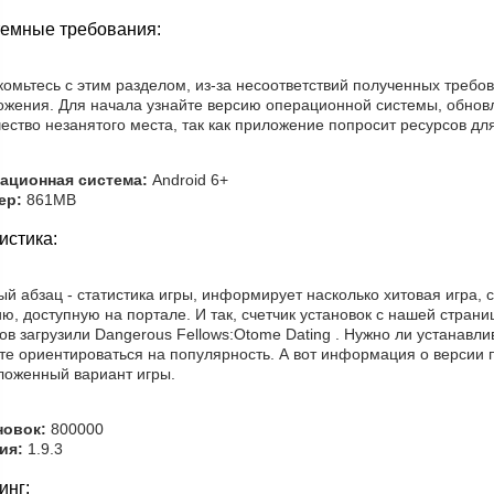
емные требования:
омьтесь с этим разделом, из-за несоответствий полученных требо
ожения. Для начала узнайте версию операционной системы, обновл
ество незанятого места, так как приложение попросит ресурсов для
ационная система:
Android 6+
ер:
861MB
истика:
й абзац - статистика игры, информирует насколько хитовая игра, 
ю, доступную на портале. И так, счетчик установок с нашей стра
ов загрузили Dangerous Fellows:Otome Dating . Нужно ли устанавл
е ориентироваться на популярность. А вот информация о версии п
ложенный вариант игры.
новок:
800000
ия:
1.9.3
инг: