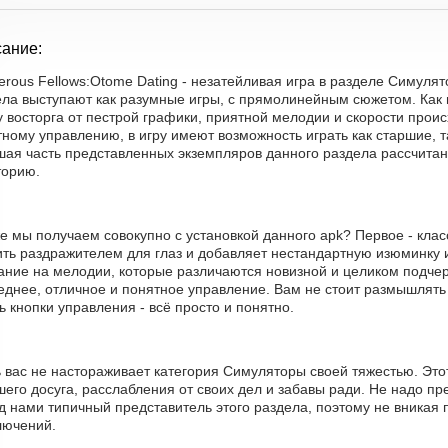
ание:
rous Fellows:Otome Dating - незатейливая игра в разделе Симулят
ела выступают как разумные игры, с прямолинейным сюжетом. Ка
 восторга от пестрой графики, приятной мелодии и скорости проис
ному управлению, в игру имеют возможность играть как старшие, та
шая часть представленных экземпляров данного раздела рассчита
торию.
е мы получаем совокупно с установкой данного apk? Первое - клас
ить раздражителем для глаз и добавляет нестандартную изюминку и
ание на мелодии, которые различаются новизной и целиком подчер
еднее, отличное и понятное управление. Вам не стоит размышлять
ь кнопки управления - всё просто и понятно.
ь вас не настораживает категория Симуляторы своей тяжестью. Эт
его досуга, расслабления от своих дел и забавы ради. Не надо пре
 нами типичный представитель этого раздела, поэтому не вникая 
лючений.