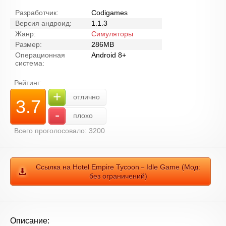
Разработчик:
Codigames
Версия андроид:
1.1.3
Жанр:
Симуляторы
Размер:
286MB
Операционная
Android 8+
система:
Рейтинг:
+
отлично
3.7
-
плохо
Всего проголосовало: 3200
Ссылка на Hotel Empire Tycoon－Idle Game (Мод:
без ограничений)
Описание: