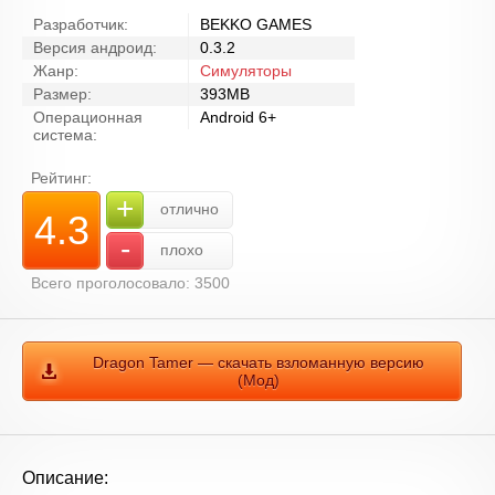
Разработчик:
BEKKO GAMES
Версия андроид:
0.3.2
Жанр:
Симуляторы
Размер:
393MB
Операционная
Android 6+
система:
Рейтинг:
+
отлично
4.3
-
плохо
Всего проголосовало: 3500
Dragon Tamer — скачать взломанную версию
(Мод)
Описание: