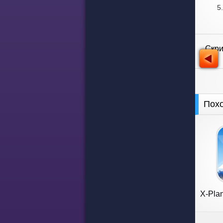
Скр
Пох
X-Plan