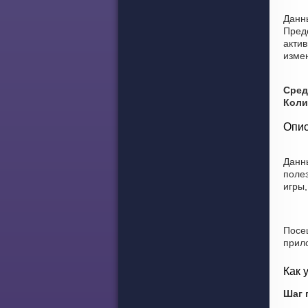
Данны
Пред
актив
изме
Сред
Коли
Опис
Данн
поле
игры,
Посе
прил
Как 
Шаг 