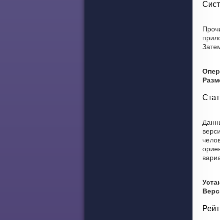
Сист
Проч
прил
Затем
Опер
Разм
Стат
Данны
верс
челов
ориен
вариа
Уста
Верс
Рейт