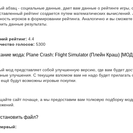
й абзац - социальные данные, дает вам данные о рейтинге игры, с
ставленный рейтинг создается путем математических вычислений. 
ность игроков в формировании рейтинга. Аналогично и вы сможете
нить данные результаты.
ний рейтинг:
4.4
чество голосов:
5300
ание мода: Plane Crash: Flight Simulator (Плейн Краш) [МО
ый мод представляет собой улучшенную версию, где вам будет дос
зные улучшения. С текущим взломом вам не надо будет прилагать
 ещё будут возможны игровые покупки.
щайте сайт почаще, а мы предоставим вам толковую подборку мод
ожений.
установить файл?
первый: