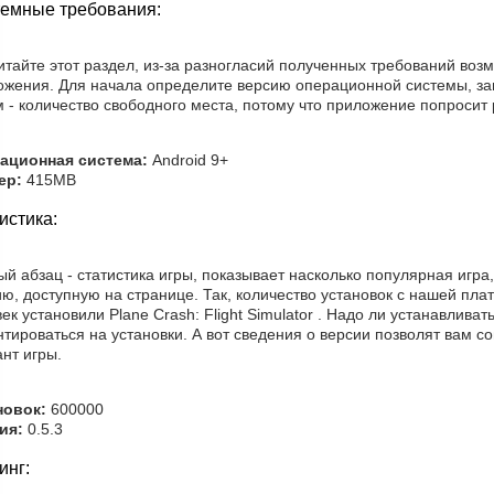
емные требования:
итайте этот раздел, из-за разногласий полученных требований во
ожения. Для начала определите версию операционной системы, за
 - количество свободного места, потому что приложение попросит 
ационная система:
Android 9+
ер:
415MB
истика:
й абзац - статистика игры, показывает насколько популярная игра
ию, доступную на странице. Так, количество установок с нашей пл
ек установили Plane Crash: Flight Simulator . Надо ли устанавлив
тироваться на установки. А вот сведения о версии позволят вам с
нт игры.
новок:
600000
ия:
0.5.3
инг: