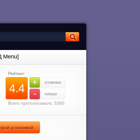
Д Menu]
Рейтинг:
+
отлично
4.4
-
плохо
Всего проголосовало: 5300
строй установкой