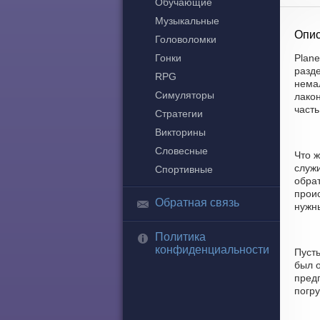
Обучающие
Музыкальные
Опис
Головоломки
Гонки
Plane
разд
RPG
немал
Симуляторы
лакон
част
Стратегии
Викторины
Словесные
Что ж
служ
Спортивные
обра
прои
Обратная связь
нужны
Политика
конфиденциальности
Пуст
был 
предп
погру