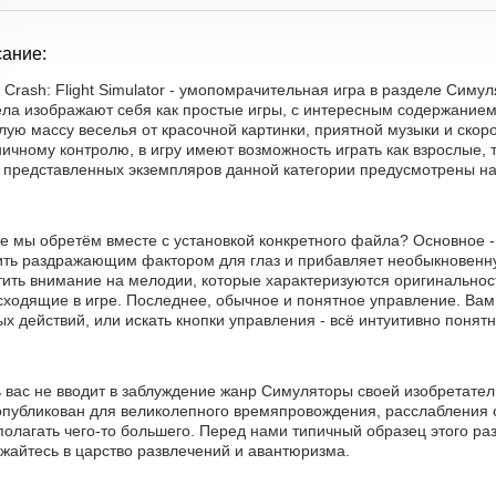
ание:
 Crash: Flight Simulator - умопомрачительная игра в разделе Сим
ела изображают себя как простые игры, с интересным содержанием
ую массу веселья от красочной картинки, приятной музыки и скор
ичному контролю, в игру имеют возможность играть как взрослые, 
ь представленных экземпляров данной категории предусмотрены на
е мы обретём вместе с установкой конкретного файла? Основное - 
ить раздражающим фактором для глаз и прибавляет необыкновенну
тить внимание на мелодии, которые характеризуются оригинальнос
сходящие в игре. Последнее, обычное и понятное управление. Вам
х действий, или искать кнопки управления - всё интуитивно понятн
ь вас не вводит в заблуждение жанр Симуляторы своей изобретате
опубликован для великолепного времяпровождения, расслабления о
олагать чего-то большего. Перед нами типичный образец этого ра
жайтесь в царство развлечений и авантюризма.