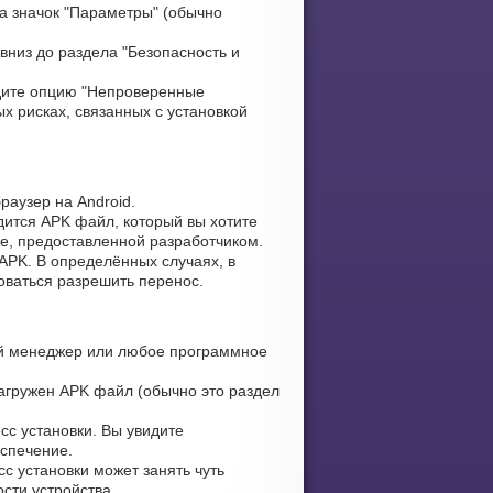
а значок "Параметры" (обычно
вниз до раздела "Безопасность и
ите опцию "Непроверенные
х рисках, связанных с установкой
раузер на Android.
дится APK файл, который вы хотите
ке, предоставленной разработчиком.
APK. В определённых случаях, в
оваться разрешить перенос.
й менеджер или любое программное
загружен APK файл (обычно это раздел
сс установки. Вы увидите
еспечение.
с установки может занять чуть
сти устройства.