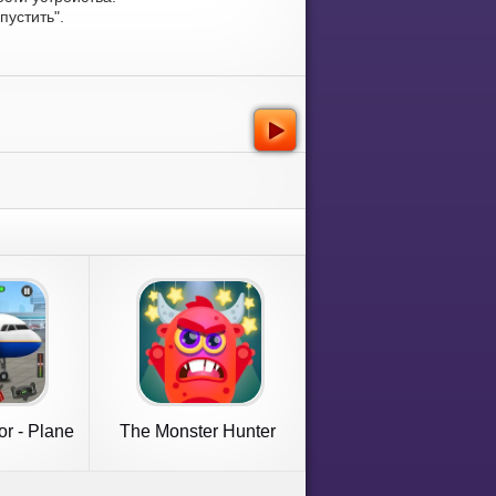
устить".
or - Plane
The Monster Hunter
s