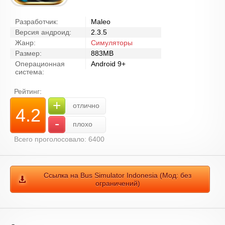
Разработчик:
Maleo
Версия андроид:
2.3.5
Жанр:
Симуляторы
Размер:
883MB
Операционная
Android 9+
система:
Рейтинг:
+
отлично
4.2
-
плохо
Всего проголосовало: 6400
Ссылка на Bus Simulator Indonesia (Мод: без
ограничений)